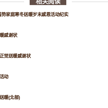
相关阅读
年弱势家庭寒冬送暖岁末感恩活动纪实
送暖感谢状
寺正觉送暖感谢状
暖活动
送暖(北部)