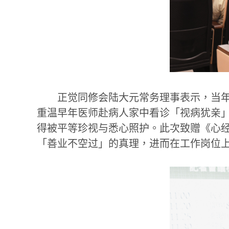
正觉同修会陆大元常务理事表示，当
重温早年医师赴病人家中看诊「视病犹亲
得被平等珍视与悉心照护。此次致赠《心
「善业不空过」的真理，进而在工作岗位