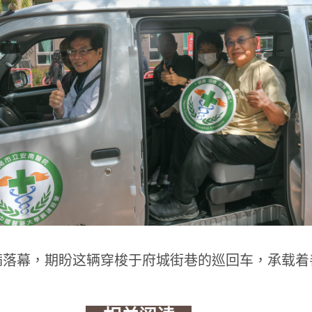
满落幕，期盼这辆穿梭于府城街巷的巡回车，承载着