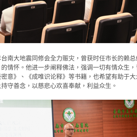
年台南大地震同修会全力赈灾，曾获时任市长的赖总
」的情怀。他进一步阐释佛法，强调一切有情众生，
经密意》、《成唯识论释》等书籍，也希望有助于大
上持守善念，以慈悲心欢喜奉献，利益众生。