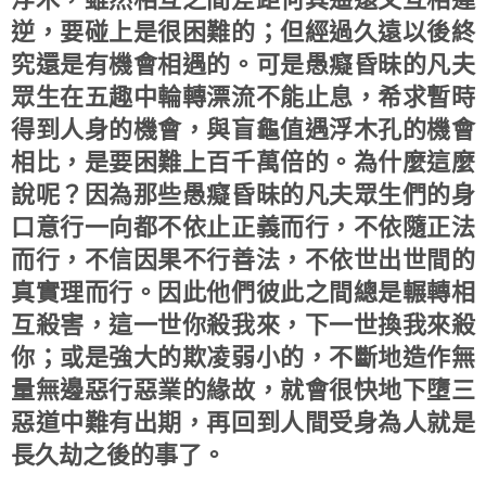
逆，要碰上是很困難的；但經過久遠以後終
究還是有機會相遇的。可是愚癡昏昧的凡夫
眾生在五趣中輪轉漂流不能止息，希求暫時
得到人身的機會，與盲龜值遇浮木孔的機會
相比，是要困難上百千萬倍的。為什麼這麼
說呢？因為那些愚癡昏昧的凡夫眾生們的身
口意行一向都不依止正義而行，不依隨正法
而行，不信因果不行善法，不依世出世間的
真實理而行。因此他們彼此之間總是輾轉相
互殺害，這一世你殺我來，下一世換我來殺
你；或是強大的欺凌弱小的，不斷地造作無
量無邊惡行惡業的緣故，就會很快地下墮三
惡道中難有出期，再回到人間受身為人就是
長久劫之後的事了。