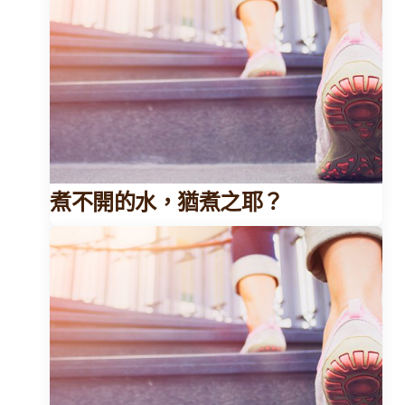
煮不開的水，猶煮之耶？