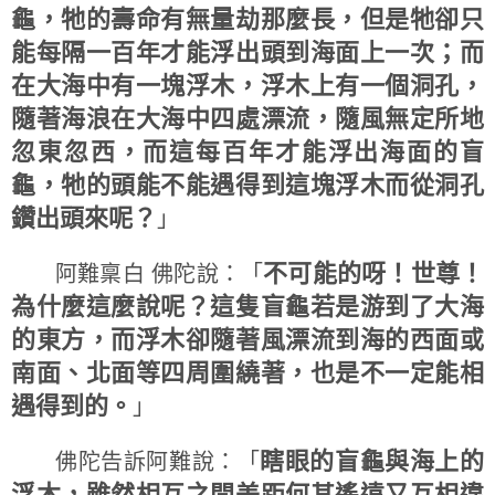
龜，牠的壽命有無量劫那麼長，但是牠卻只
能每隔一百年才能浮出頭到海面上一次；而
在大海中有一塊浮木，浮木上有一個洞孔，
隨著海浪在大海中四處漂流，隨風無定所地
忽東忽西，而這每百年才能浮出海面的盲
龜，牠的頭能不能遇得到這塊浮木而從洞孔
鑽出頭來呢？
」
不可能的呀！世尊！
阿難稟白 佛陀說：「
為什麼這麼說呢？這隻盲龜若是游到了大海
的東方，而浮木卻隨著風漂流到海的西面或
南面、北面等四周圍繞著，也是不一定能相
遇得到的。
」
瞎眼的盲龜與海上的
佛陀告訴阿難說：「
浮木，雖然相互之間差距何其遙遠又互相違