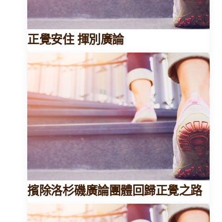
正覺安住 揮別廣論
擯除洛杉磯廣論團體回歸正覺之路