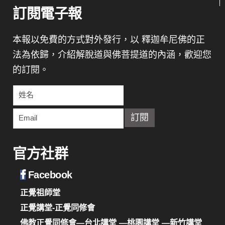
訂閱電子報
本報以免費的方式對外發行，以 釋迦牟尼佛的正
法為依歸，介紹解脫道與佛菩提道的內涵，歡迎您
的訂閱。
官方社群
Facebook
正覺祖師堂
正覺講堂-正覺同修會
佛教正覺同修會—台北講堂
—桃園講堂
—新竹講堂