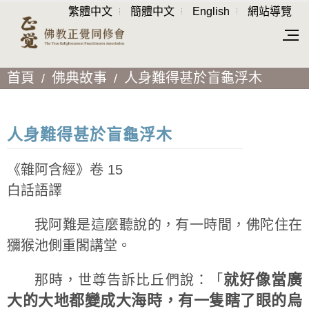
繁體中文
簡體中文
English
網站導覽
首頁
佛典故事
人身難得甚於盲龜浮木
人身難得甚於盲龜浮木
《雜阿含經》卷 15
白話語譯
我阿難是這麼聽說的，有一時間，佛陀住在
獼猴池側重閣講堂。
就好像當廣
那時，世尊告訴比丘們說：「
大的大地都變成大海時，有一隻瞎了眼的烏