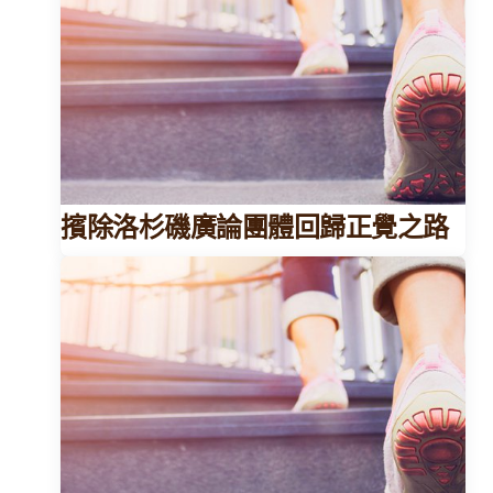
擯除洛杉磯廣論團體回歸正覺之路