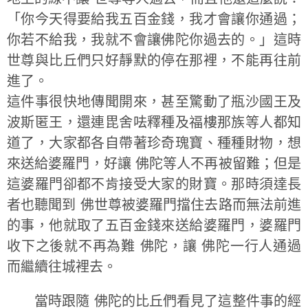
「你今天得要給我五百金錢，我才會讓你通過；
你若不給我，我就不會讓佛陀你過去的。」
這時
世尊與比丘們只好靜默的停在那裡，不能再往前
進了。
這件事很快地傳聞開來，甚至驚動了瓶沙國王及
波斯匿王，還連毘舍呿釋種及福樓那族等人都知
道了，大家都各自帶著珍奇瑰寶、種種財物，想
來送給婆羅門，好讓 佛陀等人不再被留難；但是
這婆羅門卻都不肯接受大家的財寶。那時須達長
者也聽聞到 佛世尊被婆羅門擋住去路而無法前進
的事，他就取了五百金錢來送給婆羅門，婆羅門
收下之後就不再為難 佛陀，讓 佛陀一行人通過
而繼續往城裡去。
當時跟隨 佛陀的比丘們看見了這整件事的經