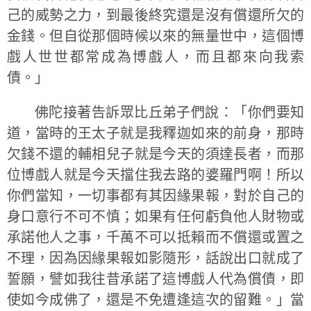
己的威勢之力，到最後終究還是沒有償還所欠的
金錢。但自從那個時候以來的無量世中，這個博
戲人世世都常成為博戲人，而且都來向我索
債。」
佛陀接著告訴眾比丘弟子們說：
「你們要知
道，當時的王太子就是我釋迦如來的前身，那時
欠錢不還的輔相兒子就是今天的須達長者，而那
位博戲人就是今天擋住我去路的婆羅門啊！所以
你們當知，一切事都有其因緣果報，對於自己的
身口意行不可不慎；如果有任何虧負他人財物或
承諾他人之事，千萬不可以抵賴而不償還或置之
不理，因為因緣果報如影隨形，話說出口就成了
誓願，譬如我往昔承諾了這博戲人代為償債，即
使如今成佛了，還是不免遭逢這次的留難。」
當