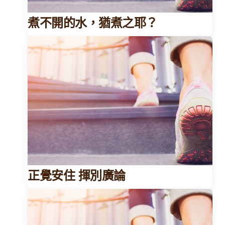
煮不開的水，猶煮之耶？
正覺安住 揮別廣論