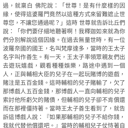
過，就稟白 佛陀說：
「世尊！是有什麼樣的因
緣，使得這婆羅門竟然以這種方式來留難遮止世
尊您，不讓您通過呢？」
這時 世尊就告訴比丘們
說：
「你們要仔細地聽著啊！我釋迦如來就為你
們分別解說這個因緣。在過去無量世時，有一位
波羅奈國的國王，名叫梵摩達多，當時的王太子
名字叫作善生。有一天，王太子率領眾親友們出
去遊玩嬉戲，觀看種種娛樂，路途中遇到一個
人，正與輔相大臣的兒子在一起玩賭博的遊戲，
賭注是五百金錢。這時輔相的兒子賭輸了，欠了
那博戲人五百金錢，那博戲人一直向輔相的兒子
索討他所虧欠的賭債，但輔相的兒子卻不肯償還
而在那裡僵持著。當時王太子善生看到了，就告
訴這博戲人說：『如果那輔相的兒子不給你錢，
我就代替他償還吧。』當時的輔相兒子仗恃著自