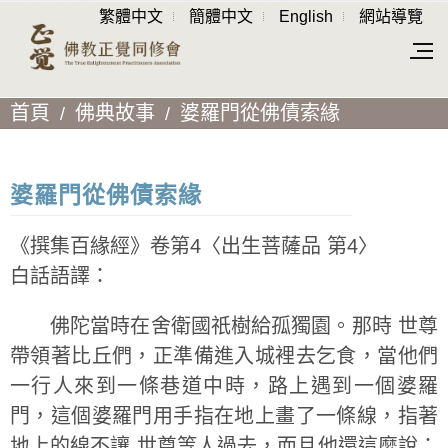
繁體中文
簡體中文
English
網站導覽
首頁
佛典故事
婆羅門從佛債索緣
婆羅門從佛債索緣
《撰集百緣經》卷第4〈出生菩薩品 第4〉
白話語譯：
佛陀當時在舍衛國祇樹給孤獨園。那時 世尊
帶領著比丘們，正準備進入城裡去乞食，當他們
一行人來到一條巷道中時，路上遇到一個婆羅
門，這個婆羅門用手指在地上畫了一條線，指著
地上的線不讓 世尊等人過去，而且他還這麼說：