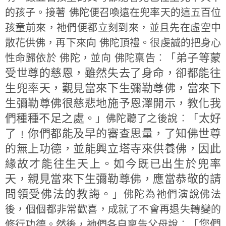
的孩子。接著 佛陀便召喚遠在兜率天的這五百位
孩童前來，祂們便都立刻到來，並且先在虛空中
散花供佛，再下來向 佛陀頂禮。很虔誠的把身心
弟子等蒙
性命歸依於 佛陀，並向 佛陀稟告︰「
受世尊的慈恩，雖然失去了身命，卻都能往
生兜率天，覲見當來下生彌勒尊佛，當來下
生彌勒尊佛很慈悲地施予恩澤開示，教化我
們種種不足之處。
太好
」佛陀聽了之後說︰「
了﹗你們都能及早的審查思量，了知佛世尊
的無上功德，並能興立塔寺來供養佛，因此
緣故才能往生天上。如今既已出生於兜率
天，親見當來下生彌勒尊佛，應當恭敬的請
問領受佛法的教誨。
」佛陀為祂們演說佛法
後，個個都非常歡喜，成就了不會再退失轉變的
您們
修行功德。然後，祂們各自稟告父母說︰「