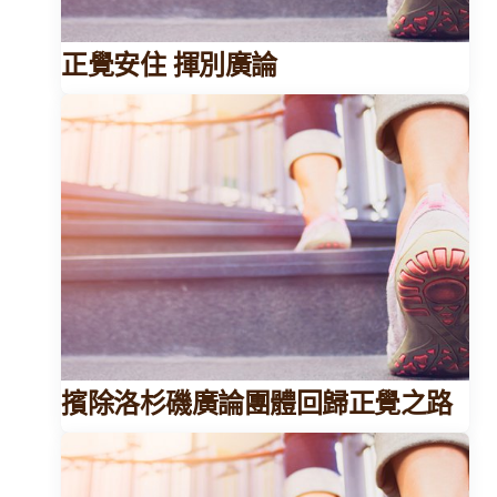
正覺安住 揮別廣論
擯除洛杉磯廣論團體回歸正覺之路