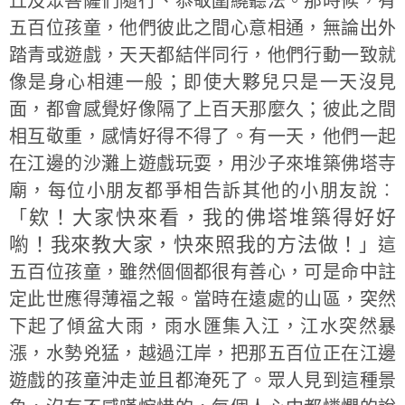
丘及眾菩薩們隨行、恭敬圍繞聽法。那時候，有
五百位孩童，他們彼此之間心意相通，無論出外
踏青或遊戲，天天都結伴同行，他們行動一致就
像是身心相連一般；即使大夥兒只是一天沒見
面，都會感覺好像隔了上百天那麼久；彼此之間
相互敬重，感情好得不得了。有一天，他們一起
在江邊的沙灘上遊戲玩耍，用沙子來堆築佛塔寺
廟，每位小朋友都爭相告訴其他的小朋友說︰
欸！大家快來看，我的佛塔堆築得好好
「
喲！我來教大家，快來照我的方法做！
」這
五百位孩童，雖然個個都很有善心，可是命中註
定此世應得薄福之報。當時在遠處的山區，突然
下起了傾盆大雨，雨水匯集入江，江水突然暴
漲，水勢兇猛，越過江岸，把那五百位正在江邊
遊戲的孩童沖走並且都淹死了。眾人見到這種景