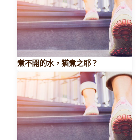
煮不開的水，猶煮之耶？