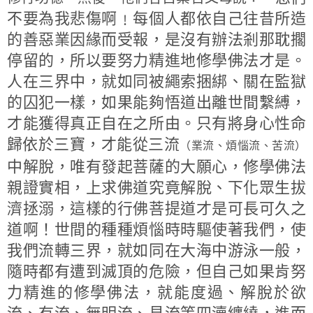
不要為我悲傷啊﹗每個人都依自己往昔所造
的善惡業因緣而受報，是沒有辦法剎那耽擱
停留的，所以要努力精進地修學佛法才是。
人在三界中，就如同被繩索捆綁、關在監獄
的囚犯一樣，如果能夠悟道出離世間繫縛，
才能獲得真正自在之所由。只有將身心性命
歸依於三寶，才能從三流
（業流、煩惱流、苦流）
中解脫，唯有發起菩薩的大願心，修學佛法
親證實相，上求佛道究竟解脫、下化眾生拔
濟拯溺，這樣的行佛菩提道才是可長可久之
道啊！世間的種種煩惱時時驅使著我們，使
我們流轉三界，就如同在大海中游泳一般，
隨時都有遭到滅頂的危險，但自己如果肯努
力精進的修學佛法，就能度過、解脫於欲