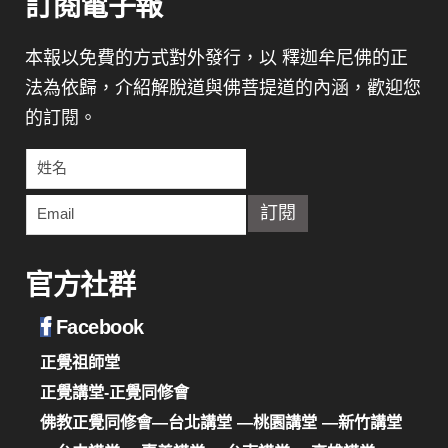
訂閱電子報
本報以免費的方式對外發行，以 釋迦牟尼佛的正
法為依歸，介紹解脫道與佛菩提道的內涵，歡迎您
的訂閱。
官方社群
Facebook
正覺祖師堂
正覺講堂-正覺同修會
佛教正覺同修會—台北講堂
—桃園講堂
—新竹講堂