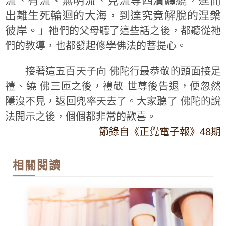
流、有流、無明流、見流等四瀆纏繞，進而
出離生死輪迴的大海，到達究竟解脫的涅槃
彼岸。
」祂們的父母聽了這些話之後，都聽從祂
們的教導，也都發起修學佛法的菩提心。
接著這五百天子向 佛陀行最恭敬的頭面接足
禮、繞 佛三匝之後，禮敬 世尊後告退，便忽然
隱沒不見，返回兜率天去了。大家聽了 佛陀的說
法開示之後，個個都非常的歡喜。
節錄自《正覺電子報》48期
相關閱讀