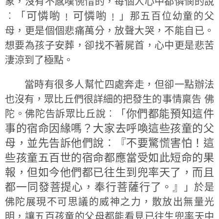
象，沒有不感嘆惋惜的，每個人心中都憐憫的說
可憐喲﹗可憐喲﹗
︰「
」那五百位幼童的父
母，更是個個悲痛萬分，放聲大哭，不能自已。
想要為孩子安葬，卻找不著屍首，心中更是悲苦
淒涼到了極點。
當時有很多人幫忙四處奔走，但卻一點辦法
也沒有，眾比丘們很詳細的把發生的事情稟告 佛
你們都能預知這件
陀。佛陀告訴眾比丘說︰「
事的宿命因緣嗎？大家去呼喚這些孩童的父
母，並先告訴他們說︰『不要驚慌害怕！這
些孩童五百世的宿命都應當受如此短命的果
報，但如今他們都已往生到兜率天了，而且
都一同發菩提心，奉行菩薩行了。』
」於是
佛陀展現不可思議的威神之力，散放出無量光
明，讓五百孩童的父母都能看見已往生兜率天中