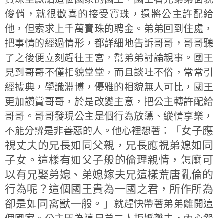
俊俏，就很歡喜的接受寶珠，還將公主許配給
他，但索求上千萬寶珠的聘金。弟弟回到住處，
把事情的經過情形，都詳細地告訴哥哥，哥哥聽
了之後便立刻趕往王宮，幫弟弟討論親事。國王
見到哥哥不僅相貌堂堂，而且談吐不俗，常常引
經據典，學識淵博，優雅的相貌無人可比，國王
更加讚賞哥哥，於是改變主意，把公主轉許配給
哥哥。哥哥發現公主是個行為放蕩、縱情享樂，
「女子應
不能分辨是非善惡的人。他心裡想著：
視丈夫的兄長如同父親，兄長應視弟媳如同
子女。這樣有如父子般的倫理親情，怎麼可
以有兄娶弟媳、弟媳嫁夫兄這樣荒唐亂倫的
行為呢？這個國王貴為一國之君，所作所為
卻是如同禽獸一般。」
就趕快帶著弟弟離開這