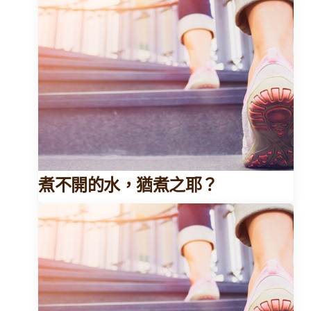
煮不開的水，猶煮之耶？