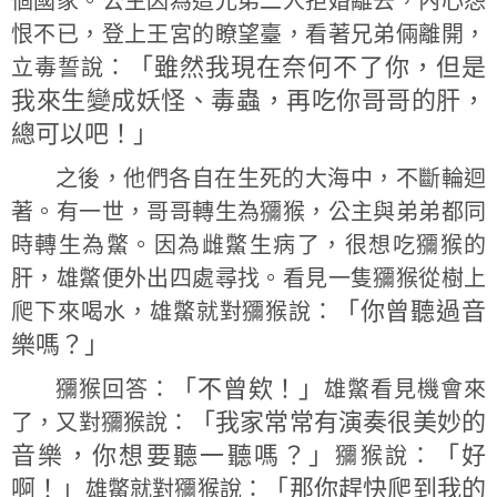
個國家。公主因為這兄弟二人拒婚離去，內心怨
恨不已，登上王宮的瞭望臺，看著兄弟倆離開，
「雖然我現在奈何不了你，但是
立毒誓說：
我來生變成妖怪、毒蟲，再吃你哥哥的肝，
總可以吧！」
之後，他們各自在生死的大海中，不斷輪迴
著。有一世，哥哥轉生為獼猴，公主與弟弟都同
時轉生為鱉。因為雌鱉生病了，很想吃獼猴的
肝，雄鱉便外出四處尋找。看見一隻獼猴從樹上
「你曾聽過音
爬下來喝水，雄鱉就對獼猴說：
樂嗎？」
「不曾欸！」
獼猴回答：
雄鱉看見機會來
「我家常常有演奏很美妙的
了，又對獼猴說：
音樂，你想要聽一聽嗎？」
「好
獼猴說：
啊！」
「那你趕快爬到我的
雄鱉就對獼猴說：