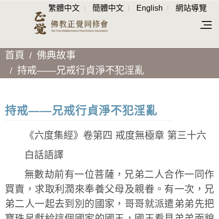
繁體中文
簡體中文
English
網站導覽
首頁
佛典故事
持戒——兄戒行貞淨不犯淫亂
持戒——兄戒行貞淨不犯淫亂
《六度集經》卷第四 戒度無極章 第三十六
白話語譯
無數劫前有一位菩薩，兄弟二人合作一同作
買賣，求取利潤來奉養父母及親眷。有一次，兄
弟二人一起去到別的國家，哥哥就派遣弟弟先把
寶珠呈獻給這個國家的國王，國王看見弟弟面貌