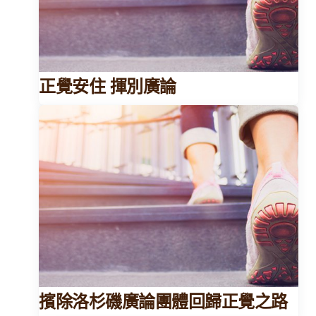
正覺安住 揮別廣論
擯除洛杉磯廣論團體回歸正覺之路