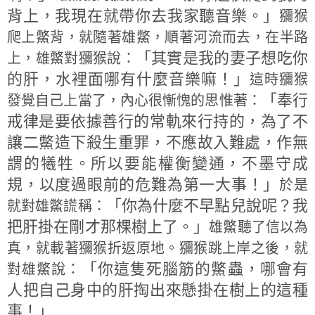
背上，我現在就帶你去我家聽音樂。」
獼猴
爬上鱉背，就隨著雄鱉，順著河流而去，在半路
「其實是我的妻子想吃你
上，雄鱉對獼猴說：
的肝，水裡面哪有什麼音樂嘛！」
這時獼猴
「奉行
發覺自己上當了，內心很慚愧的思惟著：
戒律是要依據善行的常軌來行持的，為了不
讓二鱉造下殺生重罪，不應故入難處，作無
謂的犧牲。所以要能權衡變通，不墨守成
規，以度過眼前的危難為第一大事！」
於是
「你為什麼不早點兒說呢？我
就對雄鱉謊稱：
把肝掛在剛才那棵樹上了。」
雄鱉聽了信以為
真，就載著獼猴折返原地。獼猴跳上岸之後，就
「你這隻死腦筋的鱉蟲，哪會有
對雄鱉說：
人把自己身中的肝掏出來懸掛在樹上的這種
事！」