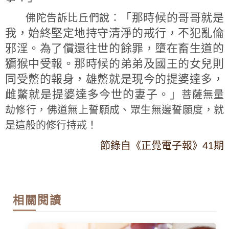
「那時候的哥哥就是
佛陀告訴比丘們說：
我，始終堅定地持守清淨的戒行，不犯亂倫
邪淫。為了償還往世的餘罪，墮在畜生道的
獼猴中受報。那時候的弟弟及國王的女兒則
同受鱉的報身，雄鱉就是現今的提婆達多，
雌鱉就是提婆達多今世的妻子。」
菩薩無量
劫修行，佛道無上誓願成、眾生無邊誓願度，就
是這般的修行持戒！
節錄自《正覺電子報》41期
相關閱讀