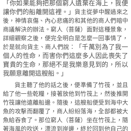
「你如果能夠把那個窮人遺棄在海上，我便
讓你們的船離開這裡。」
貨主從夢中醒過來之
後，神情哀傷、內心悲痛的和其他的商人們暗中
商議解決的辦法。窮人（菩薩）面對這種景象，
詳細觀察之後，便完全明白是怎麼一回事情了，
「千萬別為了我一
於是就向貨主、商人們說：
個人的性命，而害你們這麼多人因此喪失了
寶貴的生命，那絕不是我樂意見到的，所以
我願意離開這艘船。」
貨主聽了他的話之後，便準備了竹筏，並且
給了他一些乾糧，接著放他到竹筏上，然後推開
竹筏讓他遠離船邊。隨後，這艘船便受到海中大
魚的攻擊而翻覆了，商人紛紛落海，全部都被大
魚給吞食了。那位窮人（菩薩）坐在竹筏上，隨
著海風的吹送，漂流到岸邊，終於回到他自己的