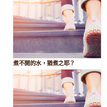
煮不開的水，猶煮之耶？