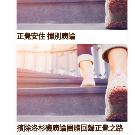
正覺安住 揮別廣論
擯除洛杉磯廣論團體回歸正覺之路