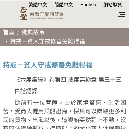
繁體中文
簡體中文
English
網站導覽
首頁
佛典故事
持戒－貧人守戒修善免難得福
持戒－貧人守戒修善免難得福
《六度集經》卷第四 戒度無極章 第三十三
白話語譯
從前有一位菩薩，由於家境貧窮、生活困
苦，受商人僱用乘船出海，採集可以賺取更多利
潤的貨物。出海以後，這艘船突然靜止不動，沒
有辦法繼續航行。這時船上的大小商人個個都很