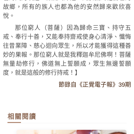
故鄉，所有的族人也都為他的安然歸來歡欣喜
悅。
那位窮人（菩薩）因為歸命三寶、持守五
戒、奉行十善，又能奉持齋戒使身心清淨、懺悔
往昔業障、慈心迴向眾生，所以才能獲得這種善
妙的果報。那位窮人就是我釋迦牟尼佛啊！菩薩
無量劫修行，佛道無上誓願成，眾生無邊誓願
度，就是這般的修行持戒！】
節錄自《正覺電子報》39期
相關閱讀