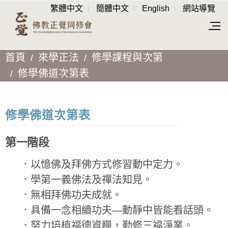
繁體中文
簡體中文
English
網站導覽
首頁
來學正法
修學課程與次第
修學佛道次第表
修學佛道次第表
第一階段
．以憶佛及拜佛方式修習動中定力。
．學第一義佛法及禪法知見。
．無相拜佛功夫成就。
．具備一念相續功夫—動靜中皆能看話頭。
．努力培植福德資糧，勤修三福淨業。