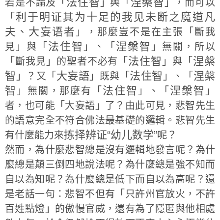
法住智
涅槃智
若是不論及「
」與「
」，而可以
利于明证其为十足的我见未断之魔道凡
「
夫、大妄语者
」，那麼豈不是在主張「斷我
法住智
涅槃智
見」與「
」、「
」無關，所以
法住智
涅槃
「斷我見」的聖者不必有「
」與「
智
大妄語
法住智
涅槃
」？又「
」既與「
」、「
智
法住智
涅槃智
」無關，那麼有「
」、「
」
者，也可能「大妄語」了？由此可見，悲智先生
的語意完全不符合佛法最基礎的邏輯。悲智先生
拣择辨证“幼儿数学”
有什麼能力來
呢？
然而，為什麼悲智總是沒有邏輯地發言呢？為什
麼總是顛三倒四地說法呢？為什麼總是強不知而
自以為知呢？為什麼總是低下而自以為高呢？還
是老話一句：悲智不但有「只許州官放火，不許
百姓點燈」的傲慢官威，還有為了隱匿與他相處