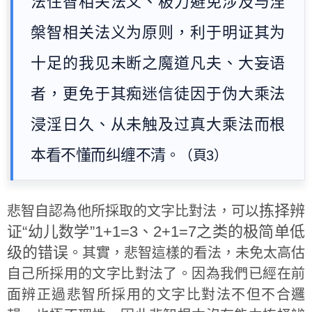
法住智相关法义、极力避免涉及与涅
槃智相关法义为原则，利于明证其为
十足的我见未断之魔道凡夫、大妄语
者，更免于其痴迷信徒因于伪大乘法
浸淫日久、从未触及过真大乘法而根
本看不懂而纠缠不清
。（頁3）
拣择辨
悲智自認為他所採取的文字比對法，可以
证“幼儿数学”1+1=3、2+1=7之类的极简单低
级的错误
。其實，悲智這樣的看法，未免太高估
自己所採用的文字比對法了。因為我們已經在前
面辨正過悲智所採用的文字比對法不但不合邏