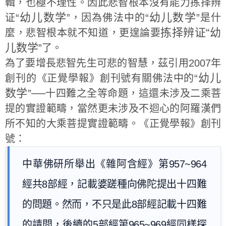
輯，也極不理性。因此悲智根本沒有能力拣择辨
幼儿数学
幼儿数学
证“
”，因為佛法中的“
”是什
拣择辨证“幼
麼，悲智根本就不知道，更遑論要
儿数学
”了。
為了要增長悲智先生可悲的智慧，茲引用2007年
幼儿
創刊的《正覺學報》創刊號有關佛法中的“
数学
”──十四難之全等命題，這還未涉及二乘菩
提的實證範疇，當然更未涉及不迴心的阿羅漢們
所不知的大乘菩提實證範疇。《正覺學報》創刊
號：
中華佛研所舉出《雜阿含經》第957~964
經共8部經，記載婆蹉種向佛陀提出十四難
的問題。然而，不只是此8部經記載十四難
的請問，後續的5部經第965~969經同樣探