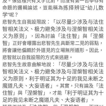
及。像這樣只有文字比對，而沒有第一哲學存有
拣择辨证“幼儿数
命題的邏輯論述，豈能稱為
学”
呢？
以尽量少涉及与法住
悲智先生自我設限說：「
智相关法义、极力避免涉及与涅槃智相关法
义为原则
法住智
涅槃
」，因為討論「
」與「
智
」正好會曝露出悲智先生具斷常二見的弱點，
將會讓他偏頗於外道見的立場無所遁形。因此，
悲智就以自我設限的方式來逃避。
尽量少涉及与法住
悲智先生故意曲解地說：「
智相关法义、极力避免涉及与涅槃智相关法
义为原则，利于明证其为十足的我见未断之
魔道凡夫、大妄语者
法
」。其實，只有論及「
住智
涅槃智
利于明证其为十
」與「
」，才能「
足的我见未断之魔道凡夫、大妄语者
」。