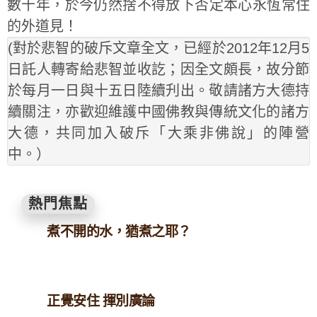
數十年，於今仍然捨不得放下否定本心永恆常住
的外道見！
(對於悲智的破斥文章全文，已經於2012年12月5
日託人轉寄給悲智並收訖；因全文頗長，故分節
於每月一日與十五日陸續刋出。敬請諸方大德持
續關注，亦歡迎維護中國佛教與傳統文化的諸方
大德，共同加入破斥「大乘非佛說」的陣營
中。）
熱門焦點
煮不開的水，猶煮之耶？
正覺安住 揮別廣論