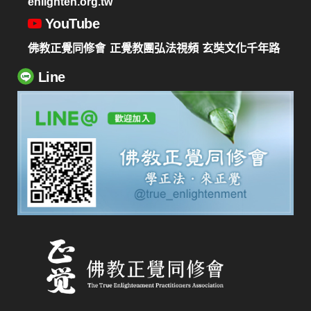
enlighten.org.tw
YouTube
佛教正覺同修會
正覺教團弘法視頻
玄奘文化千年路
Line