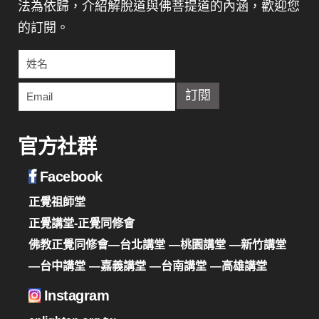
法為依歸，介紹解脫道與佛菩提道的內涵，歡迎您
的訂閱。
官方社群
Facebook
正覺祖師堂
正覺講堂-正覺同修會
佛教正覺同修會—台北講堂
—桃園講堂
—新竹講堂
—台中講堂
—嘉義講堂
—台南講堂
—高雄講堂
Instagram