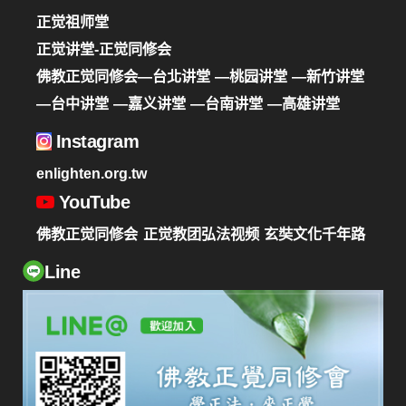
正觉祖师堂
正觉讲堂-正觉同修会
佛教正觉同修会—台北讲堂
—桃园讲堂
—新竹讲堂
—台中讲堂
—嘉义讲堂
—台南讲堂
—高雄讲堂
Instagram
enlighten.org.tw
YouTube
佛教正觉同修会
正觉教团弘法视频
玄奘文化千年路
Line