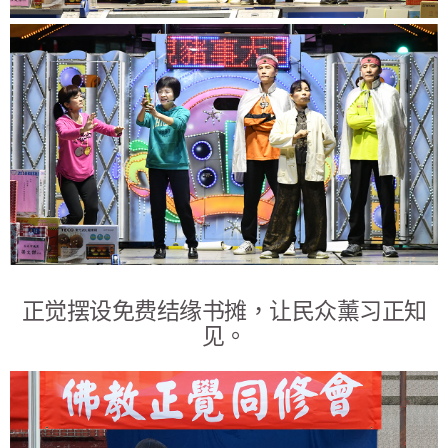
正觉摆设免费结缘书摊，让民众薰习正知
见。