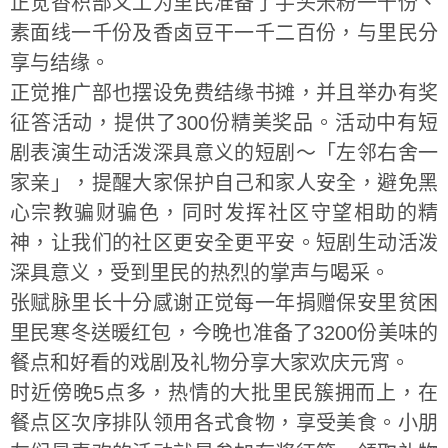
正觉香积部义工为里民准备了芋头米粉一千份、
素面线一千份及香卤豆干一千二百份，与里民分
享与结缘。
正觉推广部也摆设免费结缘书摊，并且举办有奖
征答活动，提供了300份精美奖品。活动中有短
剧表演生动活泼深具意义的短剧～「左邻右舍一
家亲」，提醒大家保护自己和家人安全，避免黑
心宗教骗财骗色，同时发挥社区守望相助的精
神，让我们的社区更安全更平安。短剧生动活泼
深具意义，受到里民的热烈的掌声与喝采。
张赋脉里长十分感谢正觉每一年捐赠保安里贫困
里民寒冬送暖红包，今晚也准备了3200份美味的
餐点和好看的戏剧及礼物分享大家欢庆元宵。
时近傍晚5点多，热情的大批里民簇拥而上，在
餐点区次序排队领用各式食物，享受美食。小朋