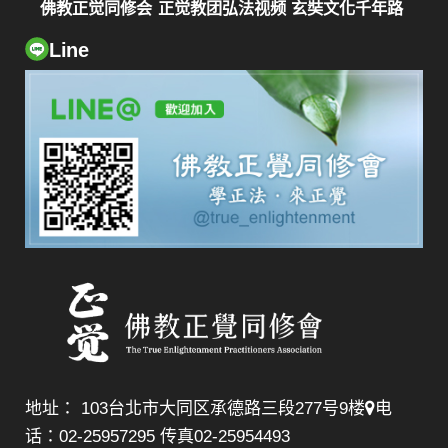
佛教正觉同修会
正觉教团弘法视频
玄奘文化千年路
Line
地址： 103台北市大同区承德路三段277号9楼
电
话：02-25957295 传真02-25954493