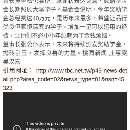
镇长黄睿松也准备了感谢状表达谢意，感谢基金
会长期照顾大溪学子。基金会说明，今年奖助学
金总经费达40万元，是历年来最多，希望让品行
优良但家境清寒的学子，增加一笔可以运用的经
费，让他们不必小小年纪就为了金钱烦恼。
董事长张公仆表示，未来将持续颁发奖助学金，
抛砖引玉，发挥良善的力量。桃园新闻 庄惠雯
吴汉嘉
引用网址： http://www.tbc.net.tw/p43-news-det
ail.php?area_code=02&news_type=01&nsn=45
323