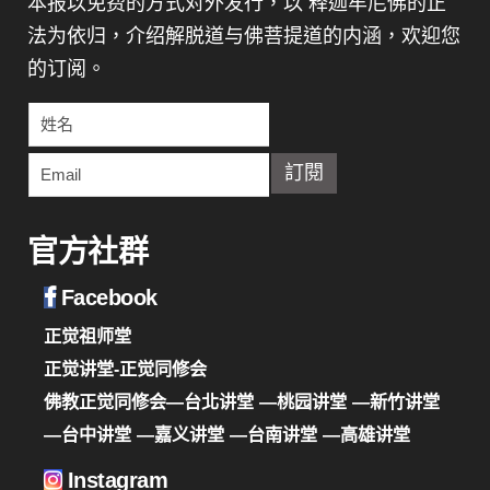
本报以免费的方式对外发行，以 释迦牟尼佛的正
法为依归，介绍解脱道与佛菩提道的内涵，欢迎您
的订阅。
官方社群
Facebook
正觉祖师堂
正觉讲堂-正觉同修会
佛教正觉同修会—台北讲堂
—桃园讲堂
—新竹讲堂
—台中讲堂
—嘉义讲堂
—台南讲堂
—高雄讲堂
Instagram