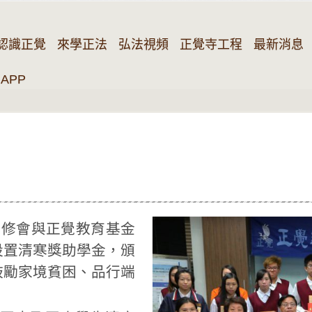
認識正覺
來學正法
弘法視頻
正覺寺工程
最新消息
APP
同修會與正覺教育基金
設置清寒獎助學金，頒
鼓勵家境貧困、品行端