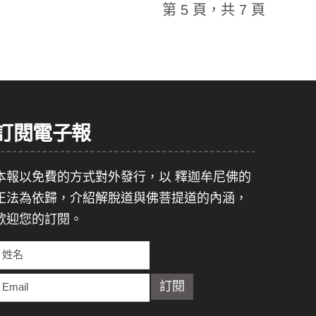
第 5 頁，共 7 頁
訂閱電子報
本報以免費的方式對外發行，以 釋迦牟尼佛的
正法為依歸，介紹解脫道與佛菩提道的內涵，
歡迎您的訂閱。