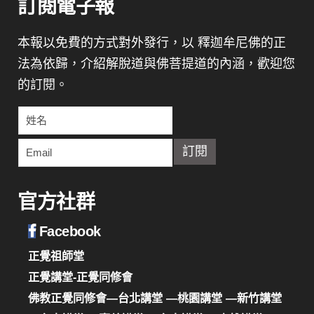
訂閱電子報
本報以免費的方式對外發行，以 釋迦牟尼佛的正
法為依歸，介紹解脫道與佛菩提道的內涵，歡迎您
的訂閱。
官方社群
Facebook
正覺祖師堂
正覺講堂-正覺同修會
佛教正覺同修會—台北講堂
—桃園講堂
—新竹講堂