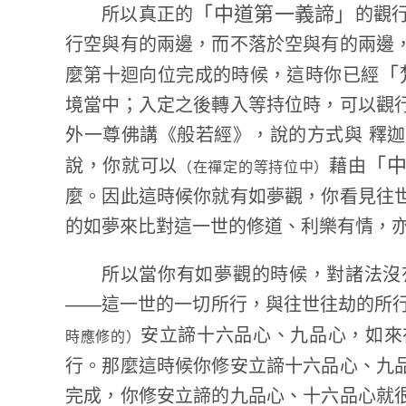
「中道第一義諦」
所以真正的
的觀
行空與有的兩邊，而不落於空與有的兩邊
「
麼第十迴向位完成的時候，這時你已經
境當中；入定之後轉入等持位時，可以觀
外一尊佛講《般若經》，說的方式與 釋
「
說，你就可以
藉由
（在禪定的等持位中）
麼。因此這時候你就有如夢觀，你看見往
的如夢來比對這一世的修道、利樂有情，
所以當你有如夢觀的時候，對諸法沒
——這一世的一切所行，與往世往劫的所
安立諦十六品心、九品心，如來
時應修的）
行。那麼這時候你修安立諦十六品心、九
完成，你修安立諦的九品心、十六品心就