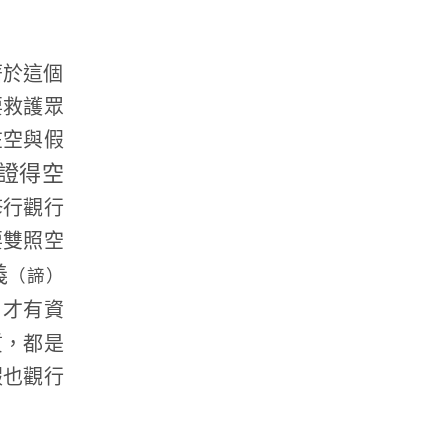
著於這個
要救護眾
在空與假
證得空
修行觀行
要雙照空
義
（諦）
，才有資
質，都是
假也觀行