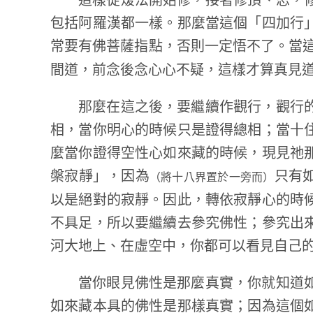
這樣從煖法開始修，接著修頂、忍，
包括阿羅漢都一樣。那麼當這個「四加行
常要有佛菩薩指點，否則一定悟不了。當
間道，前念後念心心不疑，這樣才算真見
那麼在這之後，要繼續作觀行，觀行
相，當你明心的時候只是證得總相；當十
麼當你證得空性心如來藏的時候，現見祂
槃寂靜」，因為
只有
（將十八界置於一旁而）
以是絕對的寂靜。因此，轉依寂靜心的時
不具足，所以要繼續去參究佛性；參究出
河大地上、在虛空中，你都可以看見自己
當你眼見佛性是那麼真實，你就知道
如來藏本具的佛性是那樣真實；因為這個