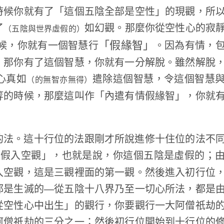
時候你就有了「這個五陰全部是空性」的現觀，所
了
如幻觀。那麼你從空性心的寂
（五陰與世界虛假的）
「假緣智」
候，你就有一個智慧行
。因為有情，
，那你有了這個智慧，你就有一分解脫。雖然解脫
心真如
遣除這個智慧，令這個智慧
（的無智亦無得）
等的時候，那麼這叫作「內遣有情假緣智」，你就
的法。這十行位的法跟剛才所說進修十住位的法不
從假入空觀」，也就是說，你這個五陰是虛假的；
入空觀，這是三觀裡面的第一觀。然後進入初行位
都是生滅的—從五陰十八界乃至一切心所法，都是
從空性心中出生」的觀行，你要觀行一大阿僧祇劫
阿僧祇劫的三分之一；然後初行位開始到十行位的