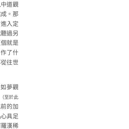
以中道觀
完成。那
常進入定
我聽過另
這個就是
、作了什
再從往世
了如夢觀
（至於此
地前的加
品心具足
阿羅漢稀