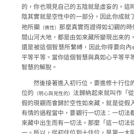
的，你也現見自己的五陰就是虛妄的。這
陰其實就是空性中的一部分，因此你成就
祂所顯
那麼真實而證得如幻觀的時
（佛性）
間山河大地，都是由如來藏所變現出來的
還是被這個智慧所繫縛，因此你得要向內
平等平等。當你這個智慧與真如心平等平
智慧的解脫。
然後接著進入初行位，要進修十行位
位的
法歸納起來就叫作「
（明心與見性的）
假的現觀而會歸於空性如來藏，就是從假
有情的過程當中，要觀行一切法：一切法
來藏中出生而有一切法。那麼「這一切法
一。所以，從初住位到十住位，是第一大