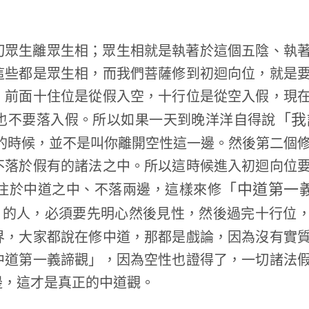
切眾生離眾生相；眾生相就是執著於這個五陰、執
這些都是眾生相，而我們菩薩修到初迴向位，就是
，前面十住位是從假入空，十行位是從空入假，現
「我
也不要落入假。所以如果一天到晚洋洋自得說
的時候，並不是叫你離開空性這一邊。然後第二個
不落於假有的諸法之中。所以這時候進入初迴向位
「中道第一
住於中道之中、不落兩邊，這樣來修
」
的人，必須要先明心然後見性，然後過完十行位
界，大家都說在修中道，那都是戲論，因為沒有實
中道第一義諦觀」，因為空性也證得了，一切諸法
邊，這才是真正的中道觀。