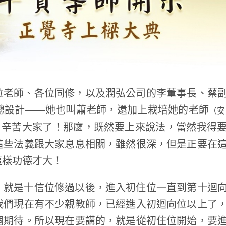
位老師、各位同修，以及潤弘公司的李董事長、蔡
總設計——她也叫蕭老師，還加上栽培她的老師
（安
，辛苦大家了！那麼，既然要上來說法，當然我得
這些法義跟大家息息相關，雖然很深，但是正要在
這樣功德才大！
，就是十信位修過以後，進入初住位一直到第十迴
我們現在有不少親教師，已經進入初迴向位以上了
個期待。所以現在要講的，就是從初住位開始，要