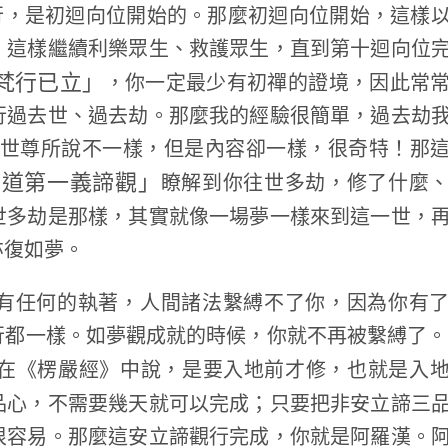
行，是初迴向位開始的。那麼初迴向位開始，這樣
，這樣繼續利樂眾生、救護眾生，直到第十迴向位
梵行已立」
，你一定最少有初禪的證境，因此常
行過去世、過去劫。那麼我的經驗很簡單，過去劫
迦世尊所說不一樣，但是內容卻一樣，很奇特！那
中道第一義諦觀」
瞭解到你往世多劫，修了什麼
世多劫是那樣，其實就像一場夢一樣來到這一世，
亦復如夢。
有任何的執著，人間諸法繫縛不了你，因為你有
行都一樣。如夢觀成就的時候，你就不再被繫縛了。
在《楞嚴經》中說，是要入地前才修，也就是入
品心，不需要幾天就可以完成；只要把非安立諦三
很容易。那麼這安立諦觀行完成，你就是阿羅漢。