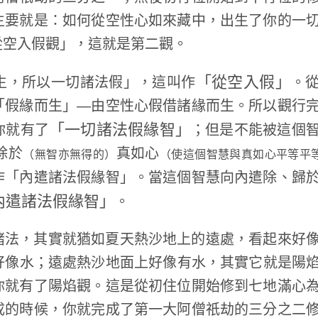
主要就是：如何從空性心如來藏中，出生了你的一
從空入假觀」，這就是第二觀。
「從空入假」
生，所以一切諸法假」，這叫作
。
「假緣而生」—由空性心假借諸緣而生。所以觀行
「一切諸法假緣智」
你就有了
；但是不能被這個
除於
真如心
（無智亦無得的）
（使這個智慧與真如心平等平
作「內遣諸法假緣智」。當這個智慧向內遣除、歸
內遣諸法假緣智」
。
諸法，其實就猶如夏天熱沙地上的遠處，看起來好
好像水；遠處熱沙地面上好像有水，其實它就是陽
你就有了陽焰觀。這是從初住位開始修到七地滿心
成的時候，你就完成了第一大阿僧祇劫的三分之二