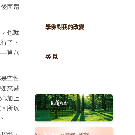
，後面還
學佛對我的改變
位，也就
也行了，
——第八
尋 覓
都是空性
使如來藏
識心加上
取。所以
。