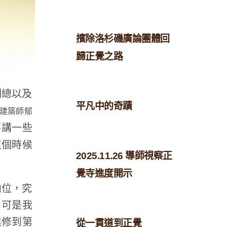
擯除洛杉磯廣論團體回
歸正覺之路
副總以及
平凡中的奇蹟
建築師郁
要講一些
這個時候
2025.11.26 導師視察正
覺寺進度開示
向位，究
，可是我
進修到第
從一貫道到正覺