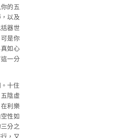
以你的五
靜，以及
包括器世
，可是你
與真如心
有這一分
同。十住
由五陰虛
，在利樂
由空性如
的三分之
修行，又