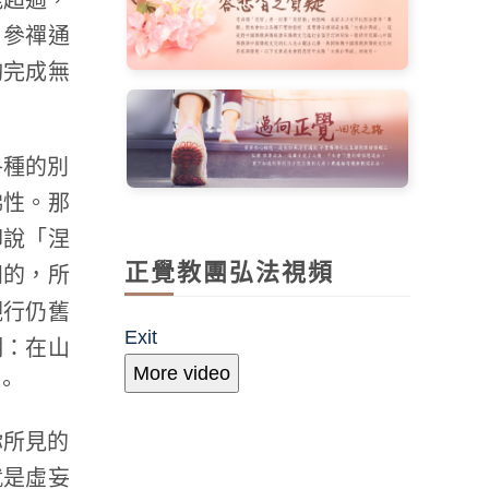
能超過，
。參禪通
夠完成無
各種的別
佛性。那
印說「涅
正覺教團弘法視頻
知的，所
觀行仍舊
Exit
明：在山
More video
。
你所見的
就是虛妄