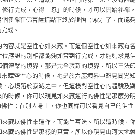
修到世第一法，這就是三界世間的第一法，沒有誰
」修行完成，心得「忍」的時候，才可以開始參禪
這個參禪在佛菩薩指點下終於證悟
了，而能
（明心）
道完成。
的內容就是空性心如來藏。而這個空性心如來藏有
住位應證的別相都能夠如實觀行完成，才能夠求見
那個涅槃的境界，那是完全寂靜的境界。所以三法
如來藏空性心的時候，祂是於六塵境界中離見聞覺
候，心境落於寂滅之中，但這樣對空性心的體驗及
來的時候，你可以現見如來藏運行的佛性是那麼分
的佛性；在別人身上，你也同樣可以看見自己的佛性
如來藏以佛性來運作，而能生萬法。所以這時候，
如來藏的佛性是那樣的真實，所以你現見山河大地