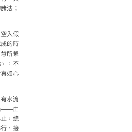
切諸法；
從空入假
完成的時
智慧所繫
，不
等）
於真如心
像有水流
焰——由
為止，總
修行，接