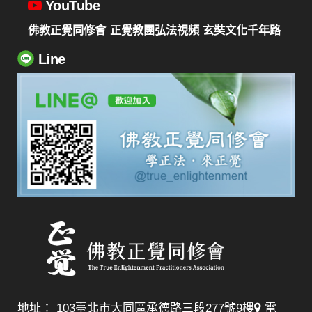
YouTube
佛教正覺同修會
正覺教團弘法視頻
玄奘文化千年路
Line
地址： 103臺北市大同區承德路三段277號9樓
電