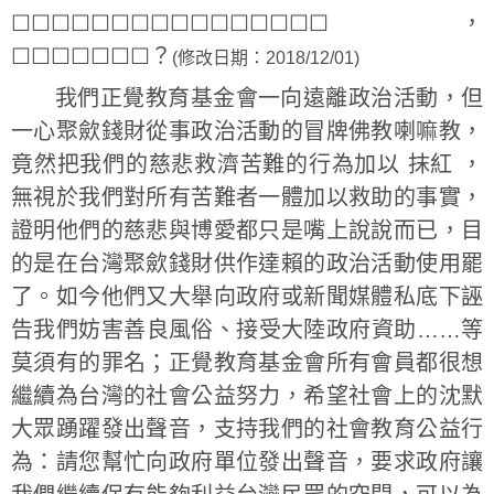
☐☐☐☐☐☐☐☐☐☐☐☐☐☐☐☐，
☐☐☐☐☐☐☐？
(修改日期：2018/12/01)
我們正覺教育基金會一向遠離政治活動，但
一心聚歛錢財從事政治活動的冒牌佛教喇嘛教，
竟然把我們的慈悲救濟苦難的行為加以 抹紅 ，
無視於我們對所有苦難者一體加以救助的事實，
證明他們的慈悲與博愛都只是嘴上說說而已，目
的是在台灣聚歛錢財供作達賴的政治活動使用罷
了。如今他們又大舉向政府或新聞媒體私底下誣
告我們妨害善良風俗、接受大陸政府資助……等
莫須有的罪名；正覺教育基金會所有會員都很想
繼續為台灣的社會公益努力，希望社會上的沈默
大眾踴躍發出聲音，支持我們的社會教育公益行
為：請您幫忙向政府單位發出聲音，要求政府讓