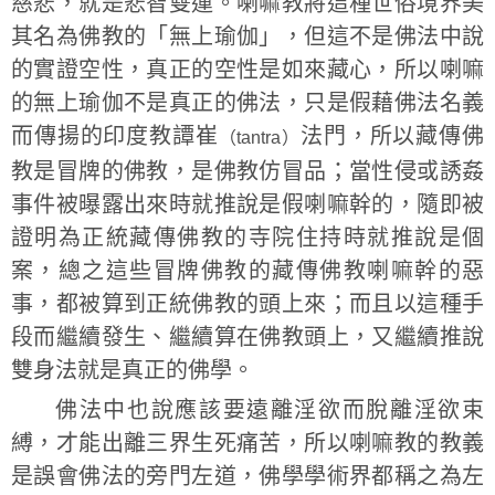
慈悲，就是悲智雙運。喇嘛教將這種世俗境界美
其名為佛教的「無上瑜伽」，但這不是佛法中說
的實證空性，真正的空性是如來藏心，所以喇嘛
的無上瑜伽不是真正的佛法，只是假藉佛法名義
而傳揚的印度教譚崔
法門，所以藏傳佛
（tantra）
教是冒牌的佛教，是佛教仿冒品；當性侵或誘姦
事件被曝露出來時就推說是假喇嘛幹的，隨即被
證明為正統藏傳佛教的寺院住持時就推說是個
案，總之這些冒牌佛教的藏傳佛教喇嘛幹的惡
事，都被算到正統佛教的頭上來；而且以這種手
段而繼續發生、繼續算在佛教頭上，又繼續推說
雙身法就是真正的佛學。
佛法中也說應該要遠離淫欲而脫離淫欲束
縛，才能出離三界生死痛苦，所以喇嘛教的教義
是誤會佛法的旁門左道，佛學學術界都稱之為左