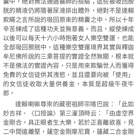
囊中，絕對無法通過醫師的檢驗；這些被吸回膀
胱的精液仍將隨著尿液排出體外，絕對不是達賴
欺瞞之言所說的吸回原來的精囊之中，所以十年
辛苦練成了這種功夫並無意義。而且，縱使練成
以後可以每天十六小時抱著女人樂空雙運，也能
全部吸回膀胱中，這種樂空雙運境界其實與釋迦
牟尼佛所說的三乘菩提的實證全然無關，根本就
不是佛法的實證內容，只是用來欺騙世人而獲得
免費的女信徒供其洩慾，並且還要向被「使用」
的女信徒收取大量供養金，本質是超級午夜牛
郎。
達賴喇嘛尊崇的藏密祖師宗喀巴說：「此如
妙吉祥、〈口授論〉第三灌頂時云：「由虛空界
金剛合，具正眼者生大樂，若於正喜離欲喜，見
二中間遠離堅，蓮空金剛摩尼寶，蓮藏二合金剛