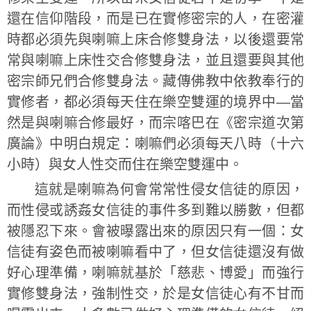
還在信仰階段，而是已在實修密宗的人，在密灌
時都必須先與喇嘛上床合修雙身法，以後還要常
常與喇嘛上床性交合修雙身法，並且還要與其他
密宗師兄們合修雙身法。藏傳佛教中依教奉行的
實修者，都必須每天住在樂空雙運的境界中—當
然是與喇嘛合修最好，而宗喀巴在《密宗道次第
廣論》中明白規定：喇嘛們必須每天八時（十六
小時）與女人性交而住在樂空雙運中。
這就是喇嘛為何會常常性侵女信徒的原因，
而性侵或誘姦女信徒的事件多到難以勝數，但都
被隱忍下來。會被曝露出來的原因只有一個：女
信徒有姿色而被喇嘛看中了，但女信徒還沒有做
好心理準備，喇嘛就基於「慈悲、博愛」而強行
實修雙身法，強制性交，於是女信徒心有不甘而