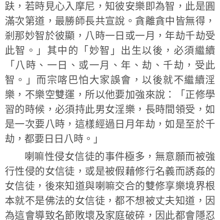
趺，若時見心入摩尼，知彼安樂即為智，此是圓
滿次第道，最勝師長共宣說。貪離貪中皆無得，
剎那妙智於彼顯，八時一日或一月，年劫千劫受
此智。」其中的「妙智」出生以後，必須繼續
「八時、一日、或一月、年、劫、千劫，受此
智。」而宗喀巴怕大家誤會，以後就不繼續淫
樂，不樂空雙運，所以他要加強來說：「正修學
習的時候，必須持此男女淫樂，長時間領受，如
是一次要八時，這樣經過日月年劫，如是至於千
劫，都要日日八時。」
喇嘛性侵女信徒的事件極多，無意願而被強
行性侵的女信徒，或是被假藉修行名義而誘姦的
女信徒，後來知道與喇嘛交合的雙修享樂境界根
本就不是佛法的女信徒，都不想被丈夫知道，因
為這會導致名節敗壞及家庭破碎，因此都會隱忍