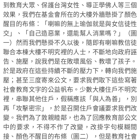
到教育大眾、保護台灣女性、導正學佛人等三個
效果，我們在基金會所在的大樓外牆懸掛了顏色
醒目的布條：「喇嘛的無上瑜伽就是與女信徒性
交」、「自己造惡業，還能幫人消業嗎？」（圖
一）然而我們懸掛不久以後，隨即有喇嘛教信徒
聯合本棟大樓不明究裡的人士，不斷地向政府誣
告、施壓，說我們是在敗壞風俗、教壞了孩子。
於是政府在這些持續不斷的壓力下，轉向我們施
壓；甚至三度寄來公文，要求我們取下這些寫著
社會教育文字的公益帆布。少數大樓住戶不明究
裡，串聯其他住戶，假稱應該「與人為善」，別
再「攻擊密宗」，於是召開住戶會議要求我們改
變。我們為了敦親睦鄰，也為了回應教育部公文
中的要求，不得不作了改變，改掛字句模糊間
接、顏色不醒目的布條（圖二），但是教育社會