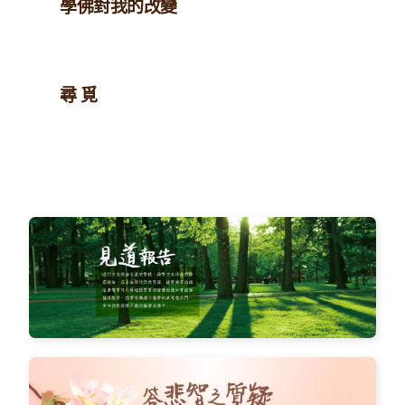
學佛對我的改變
尋 覓