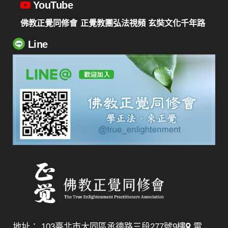
YouTube
佛教正覺同修會
正覺教團弘法視頻
玄奘文化千年路
Line
地址： 103臺北市大同區承德路三段277號9樓
電