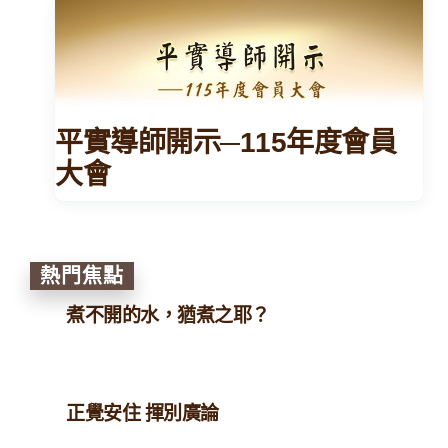
平實導師開示─115年度會員
大會
熱門焦點
煮不開的水，猶煮之耶？
正覺安住 揮別廣論