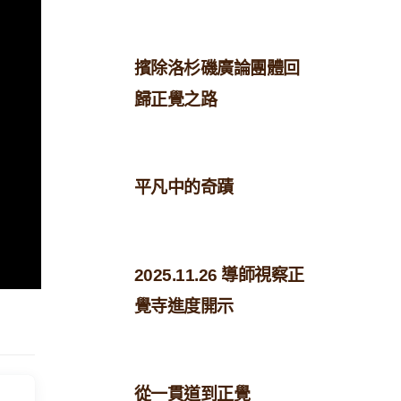
擯除洛杉磯廣論團體回
歸正覺之路
平凡中的奇蹟
2025.11.26 導師視察正
覺寺進度開示
從一貫道到正覺