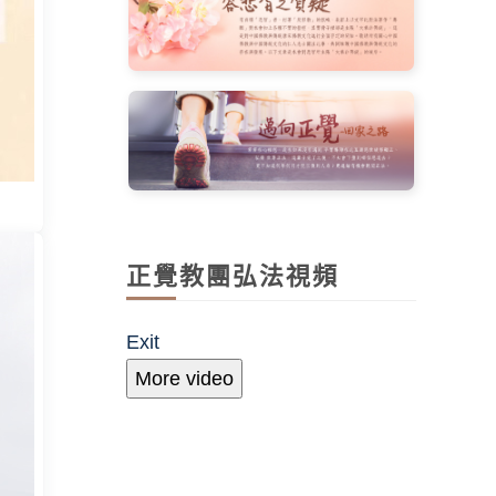
正覺教團弘法視頻
Exit
More video