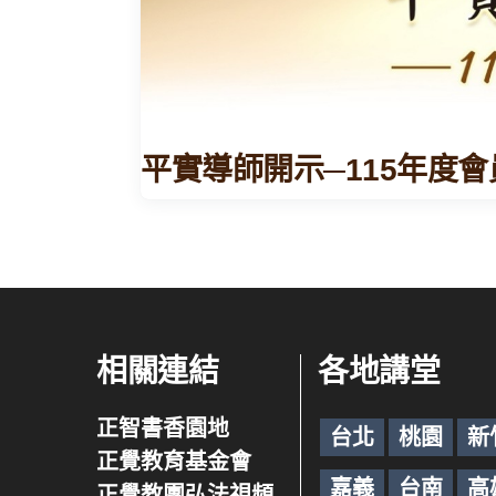
平實導師開示─115年度
相關連結
各地講堂
正智書香園地
台北
桃園
新
正覺教育基金會
嘉義
台南
高
正覺教團弘法視頻