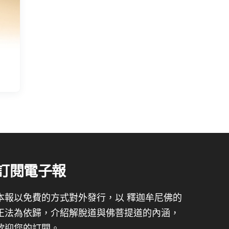
訂閱電子報
本報以免費的方式對外發行，以 釋迦牟尼佛的
正法為依歸，介紹解脫道與佛菩提道的內涵，
歡迎您的訂閱。