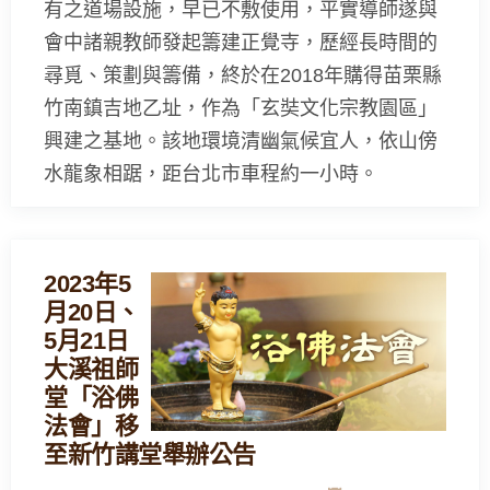
有之道場設施，早已不敷使用，平實導師遂與
會中諸親教師發起籌建正覺寺，歷經長時間的
尋覓、策劃與籌備，終於在2018年購得苗栗縣
竹南鎮吉地乙址，作為「玄奘文化宗教園區」
興建之基地。該地環境清幽氣候宜人，依山傍
水龍象相踞，距台北市車程約一小時。
2023年5
月20日、
5月21日
大溪祖師
堂「浴佛
法會」移
至新竹講堂舉辦公告