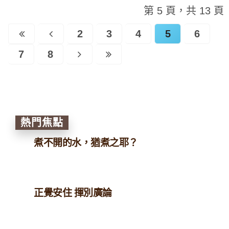
第 5 頁，共 13 頁
2
3
4
5
6
7
8
熱門焦點
煮不開的水，猶煮之耶？
正覺安住 揮別廣論