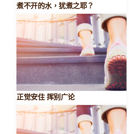
煮不开的水，犹煮之耶？
正觉安住 挥别广论