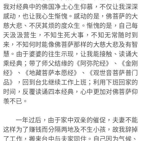
我对经典中的佛国净土心生仰慕，不仅让我深深
感动，也让我心生惭愧。感动的是，佛菩萨的大
慈大悲、不厌其烦的度众生。惭愧的是，自己每
天汲汲营生，不知生死大事，不知无常随时到
来，不知何时能像佛菩萨那样的大慈大悲及有智
慧。由于婆婆的往生示现，让我能接触、读诵大
乘经典；带了师父结缘的《阿弥陀经》、《金刚
经》、《地藏菩萨本愿经》、《观世音菩萨普门
品》，回到台北继续工作上班；利用下班回家的
时间，反覆读诵四本经典，心中更加对佛菩萨仰
羡不已。
一年过后，由于家中双亲的催促，夫妻不能
这样为了赚钱而分隔两地及不生小孩，故我辞掉
了工作，搬来台中与夫家同住。自己因为气候、