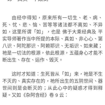
由经中得知，原来所有一切生、老、病、
死、忧、悲、恼、苦等等诸法都不离如、不异
如，这里所谓「如」，也是 佛于大乘经典及 平
实导师著作当中所提的本际、真如、非心心、第
八识、阿陀那识、阿赖耶识、无垢识、如来藏；
祂是一切法的根源，依此根源，五蕴身心才能不
断出生、存在、运作、毁灭。
这时才知道：生死皆从「如」来，祂是不生
不灭的、真实存在的，祂所出生的五阴世间、器
世间则是会断灭的；从此心中的疑惑才得到释
疑。又如《杂阿含经》卷 9 云：