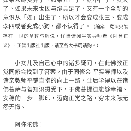
如果众缘变异了、如果死亡了，就不在了、就灭
了。如果未来世因与缘具足了，又有一个全新的
意识从「如」出生了，所以才会变成张三、变成
李四或者变成小狗，都不认得了。
（编案：意识只能
存在一世的圣教与解说，详情请阅平实导师着《阿含正
义》，正智出版社出版，请至各大书局请购。）
小女儿及自己心中的诸多疑问，在此佛教正
觉同修会找到了答案。由于同修会 平实导师以及
诸亲教师平铺直指的向上一路，让后学得以在诸
佛菩萨与善知识摄受下，于佛菩提道能够幸福、
安稳的一步一脚印，迈向正觉之路，穷未来际无
怨无悔。
阿弥陀佛！