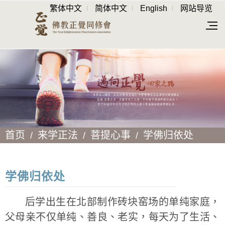
繁体中文
简体中文
English
网站导览
首页
来学正法
菩提心事
学佛归依处
学佛归依处
后学出生在北部制作砖块窑场的单纯家庭，
父母亲不仅单纯、善良、老实，每天为了生活、