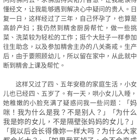
问向佛问去，求佛加持冥佑开智慧，让我能读得
懂经文，让我能够遇到解决心中疑问的贵人。日
复一日，这样经过了三年，自己怀孕了，也算是
高龄产妇；我仍然到精舍厨房帮忙，做一些挑
菜、洗菜较为轻松的工作；挺个大肚子一样参加
往生助念，以及参加精舍主办的八关斋戒。生产
后，由于要照顾幼儿，所以留在家中，从此就中
断到精舍上课及帮忙。
这样又过了四、五年安稳的家庭生活，小女
儿也已经四、五岁了。有一天，哄小女儿入睡，
妈
她稚嫩的小脸充满了疑惑问我一些问题：「
咪！我为什么是我？不是别人？
为什么
」「
我是妳的女儿，不是隔壁张妈妈的女儿？
」
我以后会长得像妳一样大吗？为什么大家
「