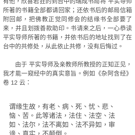
有他，欣喜若狂的到台中的瑞成书局将 平实导师
所著的书籍全部都请回家；还依书后的邮局信箱
附回邮，把佛教正觉同修会的结缘书全部要了
来，并且划拨善款助印。书请来之后，一心恭读
平实导师所著的书籍，并依书后的地址找到了在
台中的共修处，从此依止共修，没有后悔过。
由于 平实导师及亲教师所教授的正知正见，
我才能一窥经中的真实意旨。例如《杂阿含经》
卷 12 云：
谓缘生故，有老、病、死、忧、悲、
恼、苦。此等诸法，法住、法空、法
如、法尔，法不离如、法不异如，审
谛、真实，不颠倒。