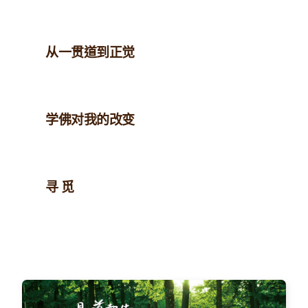
从一贯道到正觉
学佛对我的改变
寻 觅