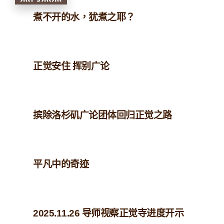
煮不开的水，犹煮之耶？
正觉安住 挥别广论
摈除洛杉矶广论团体回归正觉之路
平凡中的奇迹
2025.11.26 导师视察正觉寺进度开示