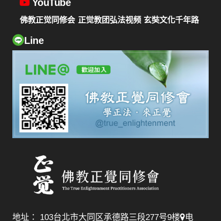
YouTube
佛教正觉同修会
正觉教团弘法视频
玄奘文化千年路
Line
地址： 103台北市大同区承德路三段277号9楼
电