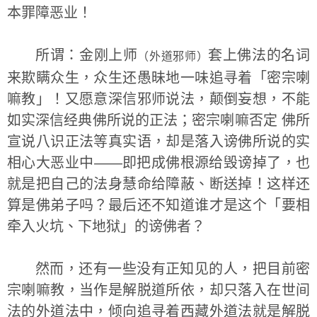
本罪障恶业！
所谓：金刚上师
套上佛法的名词
（外道邪师）
来欺瞒众生，众生还愚昧地一味追寻着「密宗喇
嘛教」！又愿意深信邪师说法，颠倒妄想，不能
如实深信经典佛所说的正法；密宗喇嘛否定 佛所
宣说八识正法等真实语，却是落入谤佛所说的实
相心大恶业中——即把成佛根源给毁谤掉了，也
就是把自己的法身慧命给障蔽、断送掉！这样还
算是佛弟子吗？最后还不知道谁才是这个「要相
牵入火坑、下地狱」的谤佛者？
然而，还有一些没有正知见的人，把目前密
宗喇嘛教，当作是解脱道所依，却只落入在世间
法的外道法中，倾向追寻着西藏外道法就是解脱