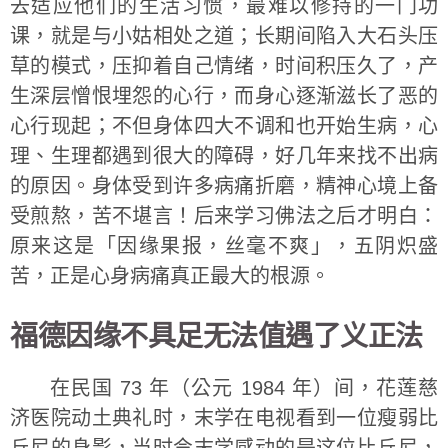
去适应他们的生活习惯，最难以修持的一门功
课，就是与小姑相处之道；长期间陷入大石头压
草的模式，压抑着自己情绪，时间积压久了，产
生深层憎恨埋怨的心行，而身心逐渐滋长了恶的
心行现起；不但身体四大不调和也开始生病，心
理、生理都遇到很大的障碍，好几年来找不出病
的原因。身体受到许多病痛折磨，精神心境上备
受煎熬，苦不堪言！后来学习佛法之后才明白：
原来这是「因缘果报，丝毫不爽」，五阴炽盛
苦，正是心身病痛真正最大的根源。
福德因缘不具足无法值遇了义正法
在民国 73 年（公元 1984 年）间，花莲慈
济医院动土典礼时，末学在电视看到一位瘦弱比