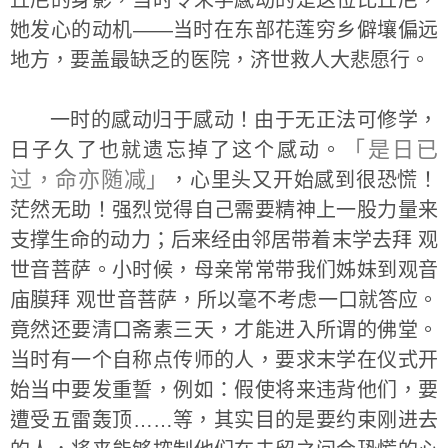
丘尼的身影，当时令末学感动的是这位比丘尼，
她发心的动机——当时在东部花莲穷乡僻壤偏远
地方，要盖最缺乏的医院，济世救人大悲愿行。
一时的感动归于感动！由于无正法可修学，
「是日已
日子久了也就遗忘掉了这个感动。
过，命亦随减」
，心里头又开始感到很恐慌！
茫然无助！强烈觉得自己需要精神上一股力量来
支撑生命的动力；后来经由邻居带着末学去拜 观
世音菩萨。小时候，母亲常常带我们姊妹到观音
庙膜拜 观世音菩萨，所以毫不考虑一口就答应。
竟然还要清口斋素三天，才能进入所谓的佛堂。
当时有一个自称点传师的人，要求末学在仪式开
始当中要发重誓，例如：假使将来违背他们，要
遭受五雷轰顶……等，其实目的是要约束刚进去