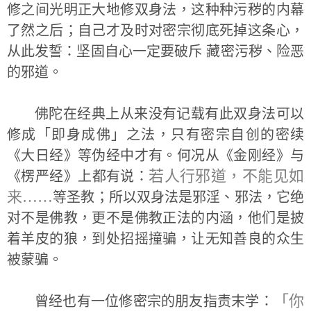
修之间光明正大地修双身法，这种种污秽的内幕
了然之后；自己才及时对密宗彻底死掉这条心，
从此发誓：坚固自心一定要破斥 藏密污秽、险恶
的邪道。
佛陀在经典上从来没有记载有此双身法可以
修成「即身成佛」之法，只有密宗自创的密续
《大日经》等伪经中才有。何况从《金刚经》与
若人行邪道，不能见如
《楞严经》上都有说：
来……
等圣教；所以双身法是邪淫、邪法，它绝
对不是佛教，更不是佛教正法的内涵，他们是披
着羊皮的狼，到处招摇撞骗，让无知善良的众生
被蒙骗。
「你
曾经也有一位修密宗的朋友指责末学：