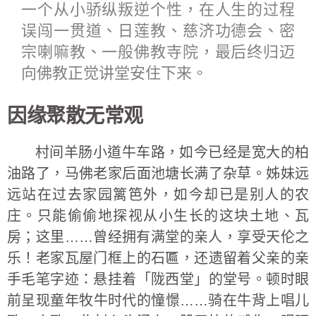
一个从小骄纵叛逆个性，在人生的过程
误闯一贯道、日莲教、慈济功德会、密
宗喇嘛教、一般佛教寺院，最后终归迈
向佛教正觉讲堂安住下来。
因缘聚散无常观
村间羊肠小道牛车路，如今已经是宽大的柏
油路了，马佛老家后面池塘长满了杂草。姊妹远
远站在过去家园篱笆外，如今却已是别人的农
庄。只能偷偷地探视从小生长的这块土地、瓦
房；这里……曾经拥有满堂的亲人，享受天伦之
乐！老家瓦屋门框上的石匾，还遗留着父亲的亲
手毛笔字迹：悬挂着「陇西堂」的堂号。顿时眼
前呈现童年牧牛时代的憧憬……骑在牛背上唱儿