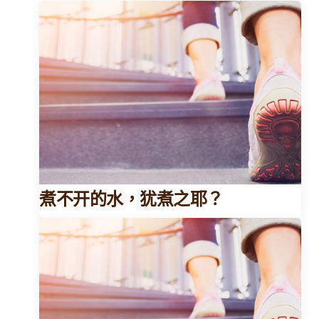
煮不开的水，犹煮之耶？