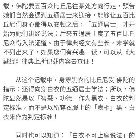
载，佛陀要五百众比丘尼往某处方向行走，预告
她们自然会遇到五通居士来迎接，能够让五百比
丘尼们身心都得以安顿之后，「五通居士」才开
始为她们讲经说法；后来五通居士度了五百比丘
尼众得入法证道。由于律典经文有些长，末学就
不列出来了，如果您们有兴趣一读，可以从《大
藏经》律典上所记载内容去查证！
从这个记载中，身穿黑衣的比丘尼受 佛陀的
指示：还得向穿白衣的五通居士学法；所以，佛
陀显然是以「智慧、功德」作为黑衣、白衣的判
定标准，而不是以所穿衣服上的「表相」黑、白
衣来作为判定标准！
同时也可以知道：「白衣不可上座说法」的