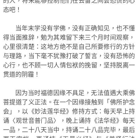
的人，将来能够控制他们在去留之间会恐慌的心
态吧！
当年末学没有学佛，没有正确知见，也不懂
得当面推辞，勉为其难留下来三个月时间观察，
心里很清楚：这地方绝不是自己所要修行的方针
与理路，当下毫不犹豫打破了誓言，没有恐怖的
心行，也不顾一切人情包袱的挽留，坚持脱离一
贯道的阴霾！
因为当时福德因缘不具足，无法值遇大乘佛
菩提道了义正法。在一个因缘接触到「佛所护念
会」，以《妙法莲华经》修持方式：每天早上持
诵〈观世音普门品〉，晚上诵持《法华经》每天
一品，二十八天当中，持诵二十八品完毕，最后