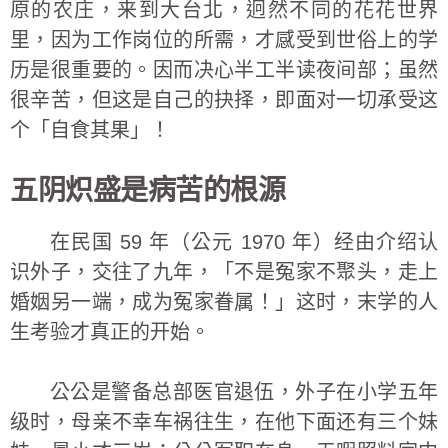
原的农庄，来到大台北，迥然不同的花花世界
里，因为工作岗位的所需，才感受到世俗上的学
历是很重要的。因而决心半工半读夜间部；虽然
很辛苦，但这是自己的抉择，即面对一切承受这
个「自食其果」！
五阴炽盛是病苦的根源
在民国 59 年（公元 1970 年）经由介绍认
识外子，交往了九年，「不是冤家不聚头，走上
婚姻另一端，成为冤家眷属！」这时，末学的人
生考验才真正的开始。
公公是警备总部医官退伍，外子在小学五年
级时，母亲不幸车祸往生，在他下面还有三个妹