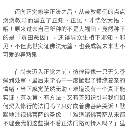
迈向正觉修学正法之后，从亲教师们的点点
滴滴教导而建立了正知、正见，才恍然大悟：
哦！原来过去自己所种的不是大福田，竟然种下
的是「毒田恶因」，还误导众生植下邪知、邪
见，不但此世实证佛法无望，也会成就未来世不
可爱的异熟果！
在尚未迈入正觉之前，彷徨得像一只无头苍
蝇到处窜，最后末学心中一度掀起了错综复杂的
情绪，当下感觉茫然无助，难道没有一个真正能
实证，有次第、有方法、又有善知识引导我们如
何契入修行的法门吗？只好向着佛菩萨哭诉！默
默地注视佛菩萨的圣像：「难道诸佛菩萨从来都
不理会我们这些摸不着正法门路可怜人吗？」猛