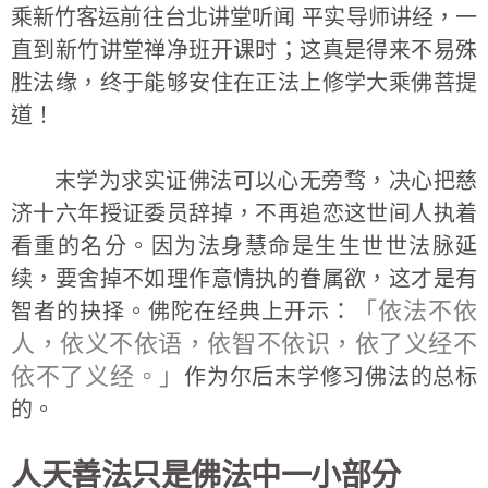
乘新竹客运前往台北讲堂听闻 平实导师讲经，一
直到新竹讲堂禅净班开课时；这真是得来不易殊
胜法缘，终于能够安住在正法上修学大乘佛菩提
道！
末学为求实证佛法可以心无旁骛，决心把慈
济十六年授证委员辞掉，不再追恋这世间人执着
看重的名分。因为法身慧命是生生世世法脉延
续，要舍掉不如理作意情执的眷属欲，这才是有
「依法不依
智者的抉择。佛陀在经典上开示：
人，依义不依语，依智不依识，依了义经不
依不了义经。」
作为尔后末学修习佛法的总标
的。
人天善法只是佛法中一小部分