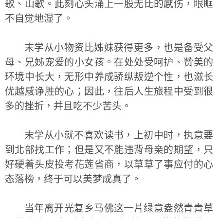
歌、山歌。此刻心头涌上一股无比的感伤，眼眶
不自觉地湿了。
末学从小物资比姊妹获得更多，也是备受父
母、兄姊宠爱的小女孩。在处处受呵护、赞美的
环境中长大，无形中养成骄纵叛逆个性，也滋长
优越感诤胜的心；因此，往后人生旅程中受到很
多的挫折，并且吃不少苦头。
末学从小就不喜欢读书，上初中时，执意要
到北部找工作；但是又不能违背母亲的期望，只
好硬着头皮投考花莲省商，以草草了事应付的心
态落榜，终于可以美梦成真了。
当年离开光复乡马佛这一片绿意盎然青青草