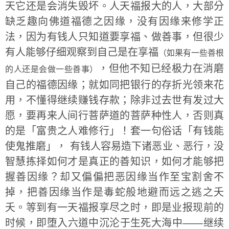
天它还是会消失毁坏。人天福报大的人，大部分
缺乏趣向佛道福德之因缘，没有因缘来修学正
法，因为有钱人只知道要享福、做善事，但很少
有人能够仔细观察到自己是在享福
（如果有一些善根
，但他不知已经极力在消磨
的人还是会做一些善事）
自己的福德因缘；就如同把银行的存折光领来花
用，不懂得继续赚钱存款；除非过去世有发过大
愿，要再来人间行菩萨道的菩萨种性人，否则真
的是「富贵之人难修行」！套一句俗话「有钱能
使鬼推磨」， 有钱人容易造下诸恶业、恶行，没
智慧拣择如何才是真正的善知识，如何才能够把
握善因缘？却又偏偏把恶因缘当作至宝割舍不
掉，把善因缘当作是毒蛇般地避而远之逃之夭
夭。等到有一天福报享尽之时，即是业报现前的
时候，即堕入六道中沉沦于生死大海中——继续