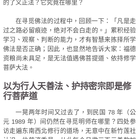
的了义正法？它究竟在哪里？
在寻觅佛法的过程中，回顾一下：「凡是走
过之路必留痕迹，绝对不会白走的。」累积经验
学习、观察、判断的能力，才有智慧来拣择所学
佛法是否正确；因此，也显然地告诉大家：福德
资粮尚未具足，是无法值遇佛菩提道、依持修学
菩萨大法。
以为行人天善法、护持密宗即是修
行菩萨道
一晃两年时间又过去了，到民国 78 年（公
元 1989 年）间仍然在寻觅明师在哪里？四处参
访走遍东南西北修行的道场，无意中在新竹莲社