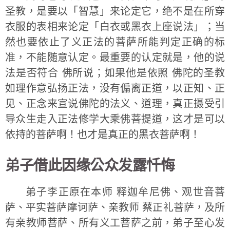
圣教，是要以「智慧」来论定它，绝不是在所穿
衣服的表相来论定「白衣或黑衣上座说法」；当
然也要依止了义正法的菩萨所能判定正确的标
准，不能随意认定。最重要的认定就是，他的说
法是否符合 佛所说；如果他是依照 佛陀的圣教
如理作意弘扬正法，没有偏离正道，以正知、正
见、正念来宣说佛陀的法义、道理，真正摄受引
导众生走入正法修学大乘佛菩提道，这才是可以
依持的菩萨啊！也才是真正的黑衣菩萨啊！
弟子借此因缘公众发露忏悔
弟子李正原在本师 释迦牟尼佛、观世音菩
萨、平实菩萨摩诃萨、亲教师 蔡正礼菩萨，及所
有亲教师菩萨、所有义工菩萨之前，弟子至心发