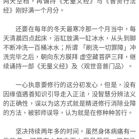
两天空档，再诵持《无量义经》与《普贤行法
经》刚好满一个月分。
还要在每年的冬天最寒冷那一个月当中，每
天清晨四点起床，浴缸放满一缸冰水，从头到脚
不断冲洗一百桶冰水；所谓 「刷洗一切罪障」冲
洗完毕之后，朝向东方膜拜 虚空藏菩萨三拜，继
续诵持一部《无量义经》及〈观世音普门品〉。
一心执意要修行的这分初发心，但是，没有
因缘值遇善知识引导走入正法，没智慧分辨法义
的正确性，误以为这方式就是精进修行消除业障
的方法，被邪师误导，认为就是在修种种苦行。
坚决持续两年多的时间，虽然身体病痛有一