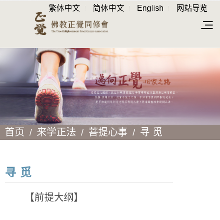
繁体中文
简体中文
English
网站导览
首页
来学正法
菩提心事
寻 觅
寻 觅
【前提大纲】