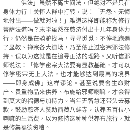
「佛法」虽然不离世间法，但绝对不是只在
身体力行上关怀人群中打转，说：「无怨、无悔
地付出——做就对啦！」难道这样即能称为修行
菩萨法道吗？末学虽然在慈济付出十几年身体力
行，仍然是在骑驴找马，寻寻觅觅，不停地跑遍
了显教、禅宗各大道场，乃至依止过密宗邪法修
持，误以为这就是在追寻正法的理路。又听信邪
师说法：「修学密宗大法要有显教基础，才可以
修学密宗无上大法，也才能够达到最高的境界
——即身成佛」这样谬论。甚至说要舍生命财
产、贵重物品来供养、布施给邪师喇嘛，才会得
到莫大的福德与加持力。当年无智慧还带头去募
款，鼓励慈济人赞助西藏八蚌寺，认养五百位小
喇嘛的生活费，以为修持这种种供养布施行，就
是修集福德资粮。