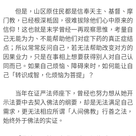
但是，山区原住民都是信奉天主、基督、摩
门教，已经根深柢固，很难拔除他们心中原来的
信仰！这也就是末学曾经一再观察思惟，考量自
己无能为力、不能帮助他们对症下药的真正症结
点；所以常常反问自己，若无法帮助改变对方的
因果业力，只是在事相上想要获得别人对自己认
同而已。如果自己烦恼、障碍来时，如何能让自
己「转识成智，化烦恼为菩提」？
当年在证严法师座下，曾经也努力想从她开
示法要中去契入佛法的纲要，却是无法满足自己
需求，更无法相应所谓「人间佛教」行善之法，
始终外于佛法的实证。