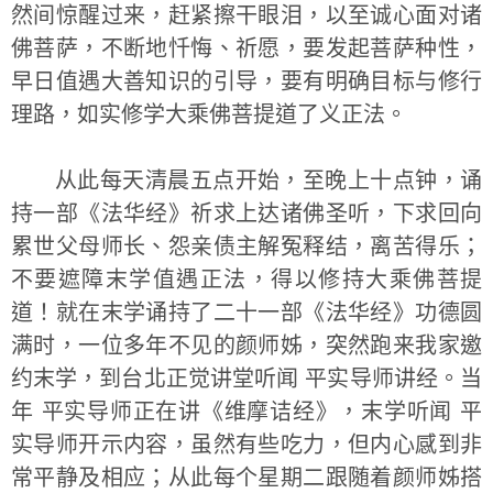
然间惊醒过来，赶紧擦干眼泪，以至诚心面对诸
佛菩萨，不断地忏悔、祈愿，要发起菩萨种性，
早日值遇大善知识的引导，要有明确目标与修行
理路，如实修学大乘佛菩提道了义正法。
从此每天清晨五点开始，至晚上十点钟，诵
持一部《法华经》祈求上达诸佛圣听，下求回向
累世父母师长、怨亲债主解冤释结，离苦得乐；
不要遮障末学值遇正法，得以修持大乘佛菩提
道！就在末学诵持了二十一部《法华经》功德圆
满时，一位多年不见的颜师姊，突然跑来我家邀
约末学，到台北正觉讲堂听闻 平实导师讲经。当
年 平实导师正在讲《维摩诘经》，末学听闻 平
实导师开示内容，虽然有些吃力，但内心感到非
常平静及相应；从此每个星期二跟随着颜师姊搭