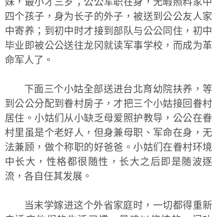
妹，最小才三岁；公公军职在身，无暇照料家中
四个孩子，身为长子的外子，被送到公公友人家
中寄养；到初中时才接到部队与公公同住，初中
毕业即被公公送往龙冈就读军事学校，而成为革
命军人了。
下面三个小姑全部送进台北育幼院扶养，等
到公公分配到眷村房子，才把三个小姑接回眷村
居住。小姑们从小缺乏母爱照护教导，公公在眷
村里虽是个老好人，但身兼母职、军命在身，无
法兼顾，做个称职的好爸爸。小姑们在眷村环境
中长大，性格都很随性，长大之后即是随波逐
流，各自任其发展。
当末学嫁进这个外省家庭时，一切都得重新