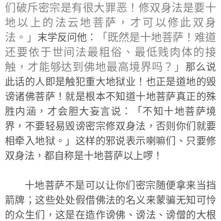
们破斥密宗是有很大罪恶！修双身法是要十
地以上的法云地菩萨，才可以修此双身
法。」
「既然是十地菩萨！难道
末学反问他：
还要依于世间法最粗俗、最低贱肉体的接
触，才能够达到佛地最高境界吗？」
那么说
此话的人即是触犯重大地狱业！也正是道地的毁
谤诸佛菩萨！就是根本不知道十地菩萨真正的殊
胜内涵，才会胆大妄言说：「不知十地菩萨境
界，不要轻易毁谤密宗修双身法，否则你们就要
相牵入地狱。」这样的邪说表示喇嘛们、只要修
双身法，都自称是十地菩萨以上啰！
十地菩萨不是可以让你们密宗随便拿来当挡
箭牌；这些处处假借佛法的名义来蒙骗无知可怜
的众生们，这是在造作谤佛、谤法、谤僧的大根