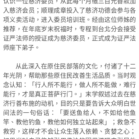
认识一位慈济委员，从此每个月缴三百元善款加
入慈济会员；顺理成章投入了慈济功德会参与各
项义卖活动，进入委员培训班。经由这位师姊的
推荐，在年底岁末祝福时，专程到台北分会接受
证严法师的授证成为慈济委员，正式成为证严法
师座下弟子。
从此深入在原住民部落的文化，付诸了十二
年光阴，帮助那些原住民改善生活品质。当时观
念认知：「行人所不能行，做人所不能做，难行
能行，才是真正菩萨行门。」末学叙述过去在慈
济行善布施的动机，目的只是要告诉大众明白世
间法的一句俗话：「要送鱼给人，不如给他鱼
竿、教他钓鱼，教他如何独立站起来」；救急不
救穷，这样才不会让众生落入依赖、贪婪之心；