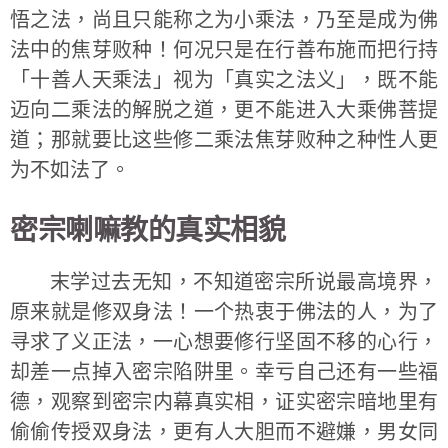
悟之法，尚且只能称之为小乘法，乃至是成为佛
法中的焦芽败种！何况只是在行善布施而把行持
「十善人天乘法」视为「真实之法义」，既不能
迈向二乘法的解脱之道，更不能进入大乘佛菩提
道；那就要比这些修二乘法焦芽败种之种性人更
为不如法了。
密宗喇嘛教的真实相貌
末学过去无知，不知道密宗所说最高境界，
原来就是修双身法！一个热衷于佛法的人，为了
寻求了义正法，一心想要修行坚固不移的心行，
却差一点掉入密宗陷阱里。幸亏自己还有一些福
德，观察到密宗内幕真实相，证实密宗暗地里有
偷偷传授双身法，更有人大胆而不避嫌，男女同