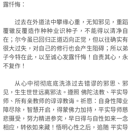
露忏悔：
过去在外道法中攀缘心重，无知邪见，重蹈
覆辙反覆造作种种业识种子，不能得以清净自
在；尔今虽已回归正道迈向正觉，但以往确实有
很大过失，对自己的修行也会产生阻碍；所以弟
子今特在此，以至诚心发露忏悔！自责其心，永
不复作！
从心中彻彻底底洗涤过去错谬的邪思、邪
见，生生世世远离邪法。遵照 佛陀法教、平实导
师、所有亲教师的谆谆教诲。祈愿：自身性障业
障尽除，智慧开启，得蒙佛力加持，平实导师慈
悲摄受，努力精进参究，早日得与自性如来一念
相应，转依如来藏！悟明心性之后，追随 平实导