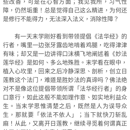
些改善，可是在心智方面；我见我所，习气性
障，仍然垢重！总是觉得自己这么精进，为何还
是修行不能得力，无法深入法义，消除性障？
有一天末学刚好看到带领提倡《法华经》的
行者，嘴里一边张牙露齿地啃着鸡腿，吃得津津
有味；却又是一边讲得口沫横飞地阐述着《妙法
莲华经》是如何、多么地殊胜。末学看在眼中，
植入心坎里，回来之后冷静深思、剖析，创立日
莲教这个法门，难道是胜妙法的真谛吗？佛法绝
对不是像这位提倡带领所谓「法华经行者」的身
口意行，如此这般不能如理作意、如实地利益众
生。当末学思惟清楚之后，既然是人为误导众
生，那就要「依法不依人」；当下就快刀斩乱
麻！从此，又离开日莲教，继续寻觅着何谓真正