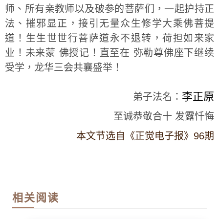
师、所有亲教师以及破参的菩萨们，一起护持正
法、摧邪显正，接引无量众生修学大乘佛菩提
道！生生世世行菩萨道永不退转，荷担如来家
业！未来蒙 佛授记！直至在 弥勒尊佛座下继续
受学，龙华三会共襄盛举！
李正原
弟子法名：
至诚恭敬合十 发露忏悔
本文节选自《正觉电子报》96期
相关阅读