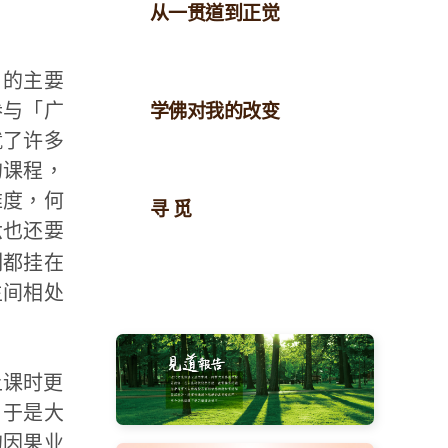
从一贯道到正觉
目的主要
参与「广
学佛对我的改变
就了许多
的课程，
难度，何
寻 觅
六也还要
刻都挂在
生间相处
上课时更
，于是大
的因果业