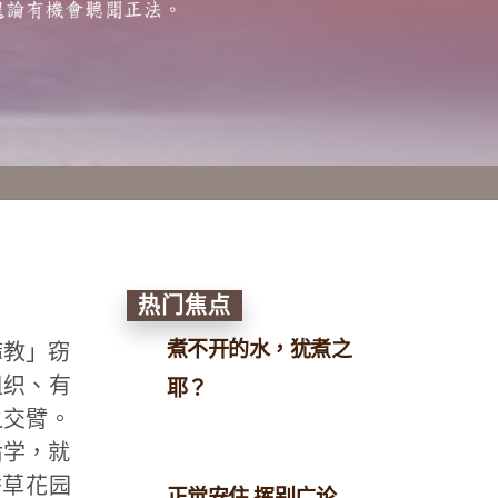
热门焦点
煮不开的水，犹煮之
嘛教」窃
组织、有
耶？
之交臂。
后学，就
香草花园
正觉安住 挥别广论