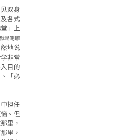
亲见双身
以及各式
佛堂」上
就是喇嘛
当然地说
后学非常
堪入目的
」、「必
」中担任
烦恼。但
在那里，
在那里，