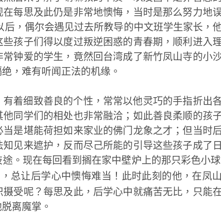
现在每思及此仍是非常地懊悔，当时是那么努力地
班以后，偶尔会遇见过去所教导的中文班学生家长，
这些孩子们得以度过叛逆困惑的青春期，顺利进入
非常钟爱的学生，竟然回台湾成了新竹凤山寺的小
隔绝，难有听闻正法的机缘。
，有着细致善良的个性，常常以他灵巧的手指折出
其他同学们的相处也非常融洽；如此善良柔顺的孩
必当是堪能荷担如来家业的佛门龙象之才；但当时
法知见来遮护，反而尽己所能的引导这些孩子成了
歧途。现在每回看到搁在家中壁炉上的那只彩色小球
，总让后学心中懊悔难当！此时此刻的他，在凤
）
识摄受呢？每思及此，后学心中就痛苦无比，只能
他脱离魔掌。