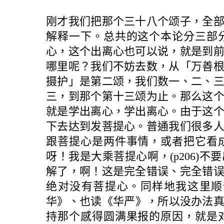
刚才我们把那个三十八个颂子，全
解释一下。总共的这个本论分三部
心，这个出离心也可以说，就是到
哪里呢？我们不妨去数，从「万善
摄护」是第二颂，我们数一、二、
三，到那个第十三颂为止。那么这
就是学出离心，学出离心。由于这
下去达到发菩提心。普通我们很多
跟菩提心是两件事情，或者把它看
呀！我是大乘菩提心啊，(p206)
解了，啊！这是完全错误、完全错
绝对没有菩提心。同样地我这里顺
华》、也读《华严》，所以没办法
持那个感得圆满果报的原因，就是