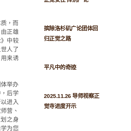
本质，而
摈除洛杉矶广论团体回
，由正雄
归正觉之路
论》中较
让世人了
，用来诱
平凡中的奇迹
团体举办
中，后学
2025.11.26 导师视察正
所以进入
觉寺进度开示
教师营、
策划之身
后学为您