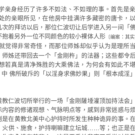
学亲身经历了许多不如法、不如理的事。首先是
处的亲眼所见，在他房中挂满许多藏密的唐卡，
几次的拜访以后，那位仁波切让后学进入另一间「
怀抱着另外一位不同颜色的较小裸体人形
〔编案：其实
就觉得非常奇怪，而那位师姊却似乎认为是理所
！师姊还带回去一个「金刚杵」的法器；这些都令
想若真是清净殊胜的大乘佛法，为何会有如此不
中 佛所破斥的「以淫身求佛妙果」则「根本成淫
黄教仁波切所举行的一场「金刚薩埵灌顶加持法会
示内容的修诸观想、气脉明点等，感到非常迷惑与
则是在黄教北美中心护持时所发生种种诡异的事。
、火供、施食，护持喇嘛建立坛城……等；也正是