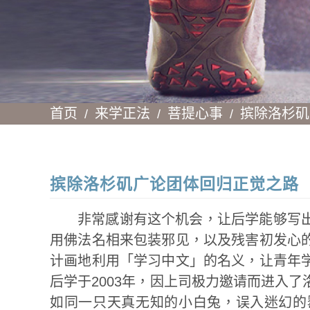
首页
来学正法
菩提心事
摈除洛杉矶
摈除洛杉矶广论团体回归正觉之路
非常感谢有这个机会，让后学能够写
用佛法名相来包装邪见，以及残害初发心
计画地利用「学习中文」的名义，让青年
后学于2003年，因上司极力邀请而进入
如同一只天真无知的小白兔，误入迷幻的