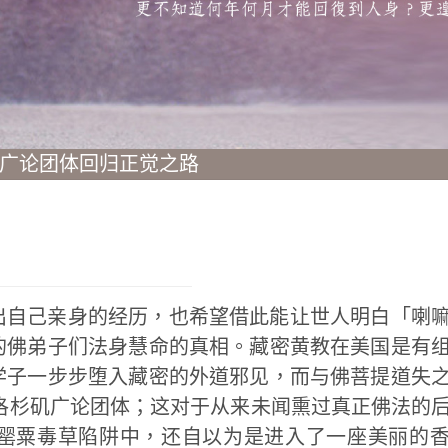
广论团体回归正觉之路
出自己亲身的经历，也希望借此能让世人明白「喇
的佛弟子们法身慧命的真相。藏密黄教在美国是有
学子一步步堕入藏密的外道邪见，而与佛菩提道失
了洛杉矶广论团体；这对于从来未闻熏过真正佛法的
罂粟毒草陷阱中，还自以为是进入了一座美丽的