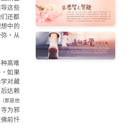
误导这些
他们还都
理想中的
沙弥，从
各种高难
子，如果
后学对藏
日后达赖
（那是他
山寺为邪
在佛前忏