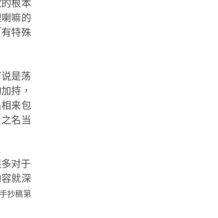
教的根本
理喇嘛的
「有特殊
可说是荡
物加持，
名相来包
」之名当
。
很多对于
内容就深
手抄稿第