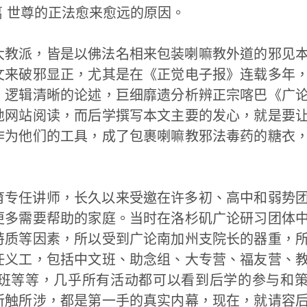
 世尊的正法愈来愈远的原因。
大教派，皆是以佛法名相来包装喇嘛教外道的邪见
文来破邪显正，尤其是在《正觉电子报》连载多年
、逻辑清晰的论述，巨细靡遗分析辨正宗喀巴《广
地网站阅读，而后学撰写本文主要的发心，就是要
作为他们的工具，成了包裹喇嘛教邪法毒药的糖衣
育专任讲师，长久以来受邀在许多初、高中和弱势
更多需要帮助的家庭。当时在洛杉矶广论研习团体
特质等因素，所以受到广论南加州支院长的器重，
任义工，包括中文班、助念组、大专营、福友营、
班等等，几乎所有活动都可以看到后学的参与和
所触所涉，都是第一手的真实内幕，现在，就请容