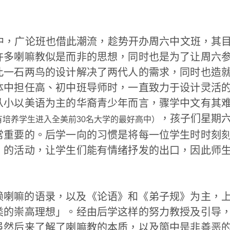
中，广论班也借此潮流，趁势开办周六中文班，其
许多喇嘛教似是而非的思想，同时也是为了让周六
此一石两鸟的设计解决了两代人的需求，同时也造
体中担任高、初中班导师时，一直致力于设计灵活
从小以美语为主的华裔青少年而言，骤学中文有其
，孩子们星期
有培养学生进入全美前30名大学的最好高中）
常重要的。后学一向的习惯是将每一位学生时时刻
」的活动，让学生们能有情绪抒发的出口，因此师
赖喇嘛的语录，以及《论语》和《弟子规》为主，
类的崇高理想」。经由后学这样的努力教授及引导
虽然后来了解了喇嘛教的本质，以及箇中是非善恶