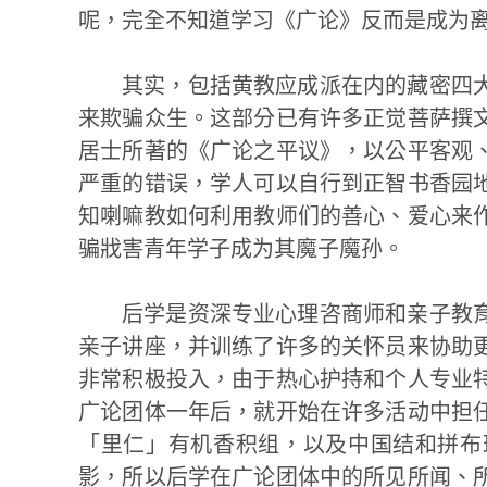
呢，完全不知道学习《广论》反而是成为离
其实，包括黄教应成派在内的藏密四
来欺骗众生。这部分已有许多正觉菩萨撰
居士所著的《广论之平议》，以公平客观
严重的错误，学人可以自行到正智书香园
知喇嘛教如何利用教师们的善心、爱心来
骗戕害青年学子成为其魔子魔孙。
后学是资深专业心理咨商师和亲子教
亲子讲座，并训练了许多的关怀员来协助
非常积极投入，由于热心护持和个人专业
广论团体一年后，就开始在许多活动中担
「里仁」有机香积组，以及中国结和拼布
影，所以后学在广论团体中的所见所闻、