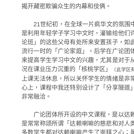
揭开藏密欺骗众生的内幕和伎俩。
21世纪初，在全球一片疯华文的氛围
是利用年轻学子学习中文时，灌输给他们
论班」的这些父母有处所来安置孩子，如
流行一时的「广论家庭」。后学在广论团
来提高学生学习中文的兴趣，尤其是对于
况在课业压力沉重的「核桃学区」
（此学区
上课无法休息，所以关怀学生的情绪是非
心上，课程中我还特别设计了「分享隧道
非常融洽。
广论团体所开设的中文课程，是以达
是常常称颂所谓「达赖喇嘛的慈悲和对人
多数学生都对达赖喇嘛产生了崇拜之心；