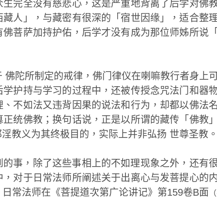
众生完全没有慈悲心，这是严重地背离了后学对佛
西藏人」，与藏密有很深的「宿世因缘」，适合整
有佛菩萨加持护佑，后学才没有成为那位师姊所说
 佛陀所制定的戒律，佛门律仪在喇嘛教行者身上
后学护持与学习的过程中，还被传授念咒法门和器
理、不如法又违背因果的说法和行为，却都以佛法
篡正统佛教；换句话说，正是以所谓的藏传「佛教
淫教义为其终极目的，实际上并非弘扬 世尊圣教
到的事，除了这些事相上的不如理现象之外，还有
中，对于日常法师所阐述关于出离心与发菩提心的
日常法师在《菩提道次第广论讲记》第159卷B面
（