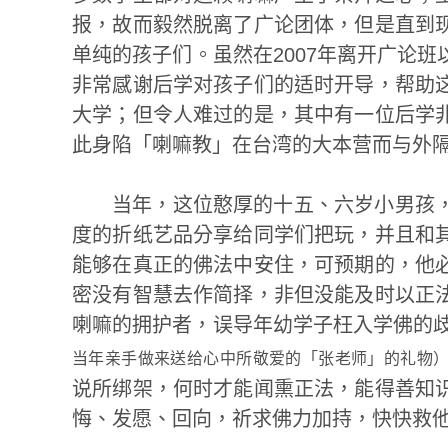
报，故而毅然脱离了广论团体，但是直到
单纯的孩子们。虽然在2007年离开广论
非常感谢后学对孩子们的适时开导，帮助
大学；但令人难过的是，其中有一位后学
此身陷「喇嘛教」在台湾的大本营而与外
当年，这位憨厚的十五、六岁小男孩
度的折纸艺品分享给同学们把玩，并且和
能够在真正的佛法中安住，可预期的，他
密没有智慧去作简择，非但没能及时以正
喇嘛的拥护者，误导年幼学子枉入学佛的
当年亲手做来送给心中所敬爱的「张老师」的礼物
说所绑架，何时才能闻熏正法，能得善知
悔、发愿、回向，祈求佛力加持，快快救