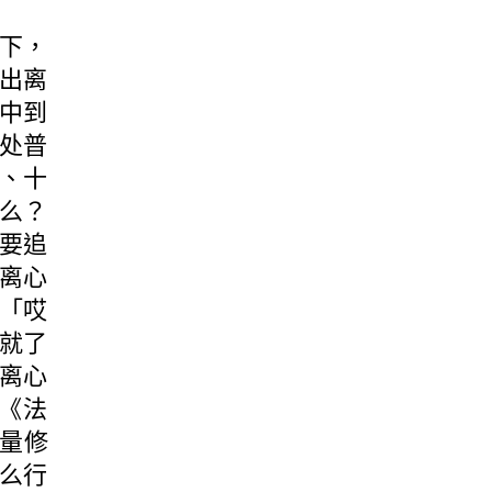
下，
出离
中到
处普
、十
么？
要追
离心
「哎
人就了
离心
《法
量修
么行