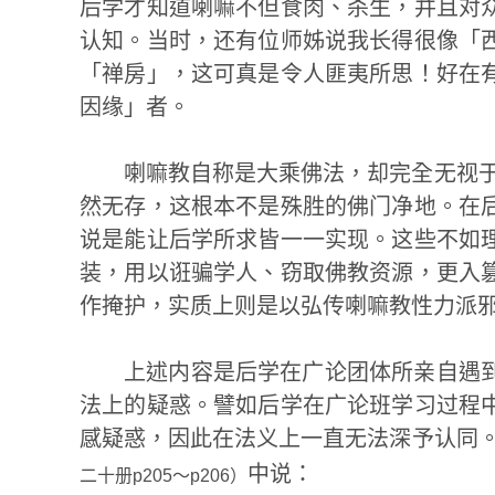
后学才知道喇嘛不但食肉、杀生，并且对
认知。当时，还有位师姊说我长得很像「
「禅房」，这可真是令人匪夷所思！好在
因缘」者。
喇嘛教自称是大乘佛法，却完全无视于
然无存，这根本不是殊胜的佛门净地。在
说是能让后学所求皆一一实现。这些不如
装，用以诳骗学人、窃取佛教资源，更入
作掩护，实质上则是以弘传喇嘛教性力派邪
上述内容是后学在广论团体所亲自遇
法上的疑惑。譬如后学在广论班学习过程
感疑惑，因此在法义上一直无法深予认同。
中说：
二十册p205～p206）