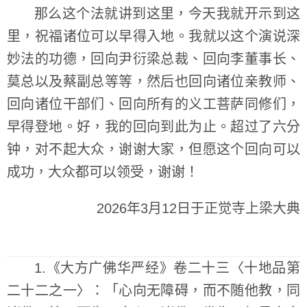
那么这个法就讲到这里，今天我就开示到这
里，祝福诸位可以早得入地。我就以这个演说深
妙法的功德，回向尹衍梁总裁、回向李董事长、
莫总以及蔡副总等等，然后也回向诸位亲教师、
回向诸位干部们、回向所有的义工菩萨同修们，
早得登地。好，我的回向到此为止。超过了六分
钟，对不起大众，谢谢大家，但愿这个回向可以
成功，大众都可以领受，谢谢！
2026年3月12日于正觉寺上梁大典
1.《大方广佛华严经》卷二十三〈十地品第
二十二之一〉：「心向无障碍，而不随他教，同