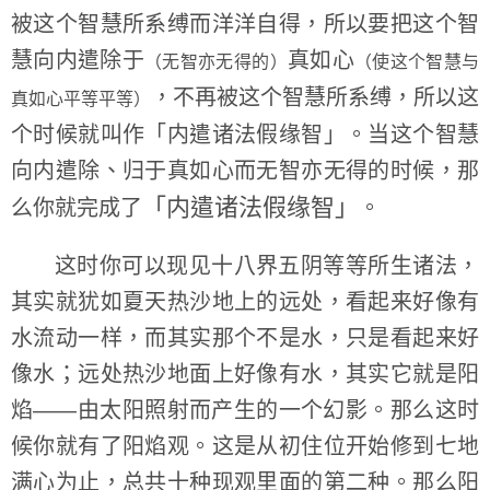
被这个智慧所系缚而洋洋自得，所以要把这个智
慧向内遣除于
真如心
（无智亦无得的）
（使这个智慧与
，不再被这个智慧所系缚，所以这
真如心平等平等）
个时候就叫作「内遣诸法假缘智」。当这个智慧
向内遣除、归于真如心而无智亦无得的时候，那
「内遣诸法假缘智」
么你就完成了
。
这时你可以现见十八界五阴等等所生诸法，
其实就犹如夏天热沙地上的远处，看起来好像有
水流动一样，而其实那个不是水，只是看起来好
像水；远处热沙地面上好像有水，其实它就是阳
焰——由太阳照射而产生的一个幻影。那么这时
候你就有了阳焰观。这是从初住位开始修到七地
满心为止，总共十种现观里面的第二种。那么阳