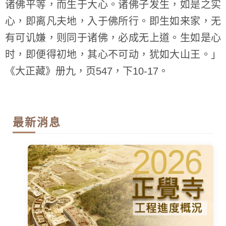
诸佛平等，而生于大心。诸佛子发生，如是之实
心，即离凡夫地，入于佛所行。即生如来家，无
有可讥嫌，则同于诸佛，必成无上道。生如是心
时，即便得初地，其心不可动，犹如大山王。」
《大正藏》册九，页547，下10-17。
最新消息