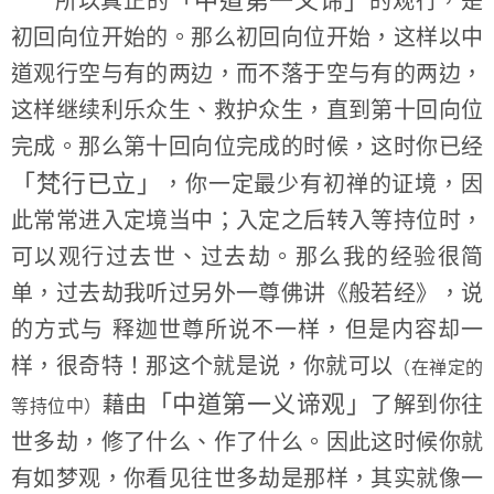
「中道第一义谛」
所以真正的
的观行，是
初回向位开始的。那么初回向位开始，这样以中
道观行空与有的两边，而不落于空与有的两边，
这样继续利乐众生、救护众生，直到第十回向位
完成。那么第十回向位完成的时候，这时你已经
「梵行已立」
，你一定最少有初禅的证境，因
此常常进入定境当中；入定之后转入等持位时，
可以观行过去世、过去劫。那么我的经验很简
单，过去劫我听过另外一尊佛讲《般若经》，说
的方式与 释迦世尊所说不一样，但是内容却一
样，很奇特！那这个就是说，你就可以
（在禅定的
「中道第一义谛观」
藉由
了解到你往
等持位中）
世多劫，修了什么、作了什么。因此这时候你就
有如梦观，你看见往世多劫是那样，其实就像一