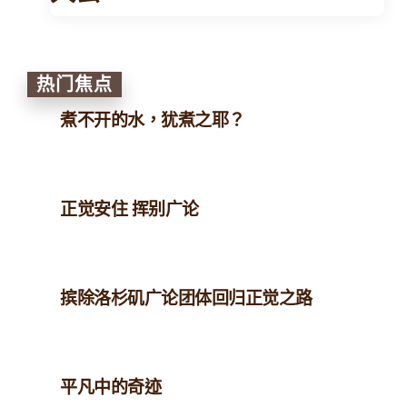
热门焦点
煮不开的水，犹煮之耶？
正觉安住 挥别广论
摈除洛杉矶广论团体回归正觉之路
平凡中的奇迹