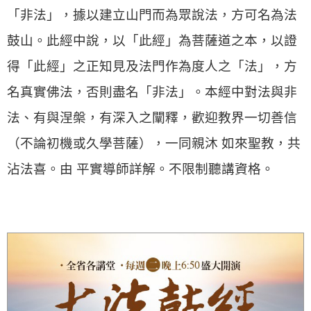
「非法」，據以建立山門而為眾說法，方可名為法
鼓山。此經中說，以「此經」為
菩薩
道之本，以證
得「此經」之正知見及
法門
作為度人之「法」，方
名真實
佛法
，否則盡名「非法」。本經中對法與非
法、有與
涅槃
，有深入之闡釋，歡迎教界一切善信
（不論初機或久學
菩薩
），一同親沐 如來聖教，共
沾法喜。由
平實導師
詳解。不限制聽講資格。