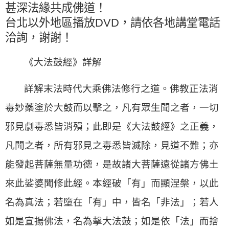
甚深法緣共成佛道！
台北以外地區播放DVD，請依各地講堂電話
洽詢，謝謝！
《大法鼓經》詳解
詳解末法時代大乘
佛法
修行之道。
佛教正法
消
毒妙藥塗於大鼓而以擊之，凡有眾生聞之者，一切
邪見劇毒悉皆消殞；此即是《大法鼓經》之正義，
凡聞之者，所有邪見之毒悉皆滅除，見道不難；亦
能發起
菩薩
無量功德，是故諸大菩薩遠從諸方佛土
來此娑婆聞修此經。本經破「有」而顯
涅槃
，以此
名為真法；若墮在「有」中，皆名「非法」；若人
如是宣揚
佛法
，名為擊大法鼓；如是依「法」而捨