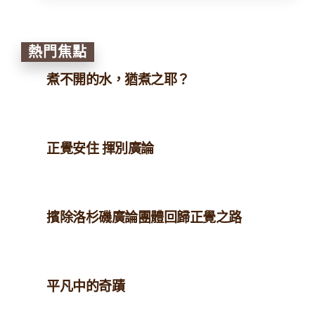
熱門焦點
煮不開的水，猶煮之耶？
正覺安住 揮別廣論
擯除洛杉磯廣論團體回歸正覺之路
平凡中的奇蹟