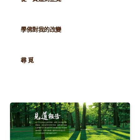
學佛對我的改變
尋 覓