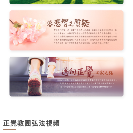
正覺教團弘法視頻