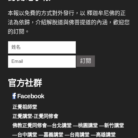
本報以免費的方式對外發行，以 釋迦牟尼佛的正
法為依歸，介紹解脫道與佛菩提道的內涵，歡迎您
的訂閱。
官方社群
Facebook
正覺祖師堂
正覺講堂-正覺同修會
佛教正覺同修會—台北講堂
—桃園講堂
—新竹講堂
—台中講堂
—嘉義講堂
—台南講堂
—高雄講堂