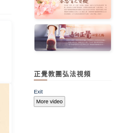
正覺教團弘法視頻
Exit
More video