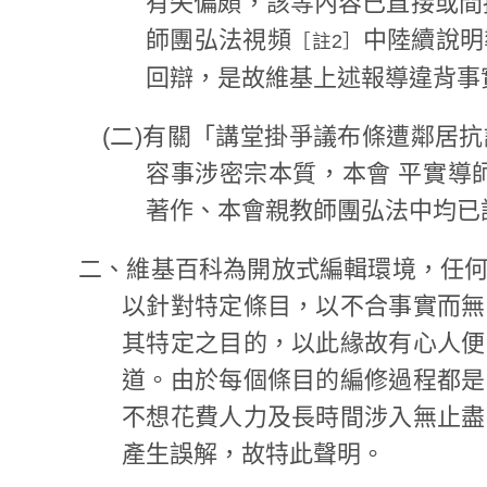
有失偏頗，該等內容已直接或間
師團弘法視頻
中陸續說明
［註2］
回辯，是故維基上述報導違背事
(二)有關「講堂掛爭議布條遭鄰居
容事涉密宗本質，本會 平實導
著作、本會親教師團弘法中均已
二、維基百科為開放式編輯環境，任
以針對特定條目，以不合事實而無
其特定之目的，以此緣故有心人便
道。由於每個條目的編修過程都是
不想花費人力及長時間涉入無止盡
產生誤解，故特此聲明。