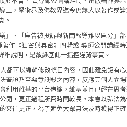
接於本會 平實導師公開講經時、出版著作與本
導正，學術界及佛教界迄今仍無人以著作或論
實。
抗議」、「廣告被投訴與新聞報導難以區分」部
師著作《狂密與真密》四輯或 導師公開講經時
詳細說明，是故維基此一指控違背事實。
何人都可以編輯修改條目內容，因此難免讓有心
法查證乃至惡意詆毀之內容，反應其個人立場
會利用維基的平台造謠，維基並且已經在思考
公開，更正過程所費時間較長，本會以弘法為
的來往更正，為了避免大眾無法及時獲得正確