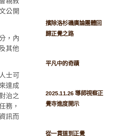
會親教
文公開
擯除洛杉磯廣論團體回
歸正覺之路
分，內
及其他
平凡中的奇蹟
人士可
來達成
2025.11.26 導師視察正
對治之
覺寺進度開示
任務，
資訊而
從一貫道到正覺