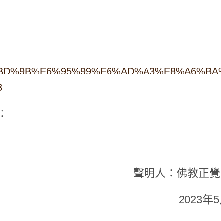
iki/%E4%BD%9B%E6%95%99%E6%AD%A3%E8%A6%B
3
：
聲明人：佛教正覺
2023年