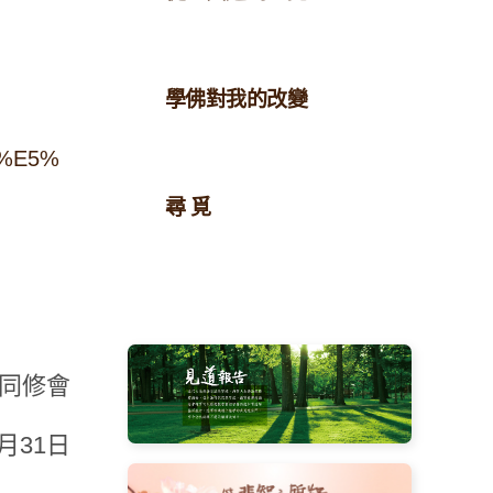
學佛對我的改變
A%E5%
尋 覓
同修會
5月31日