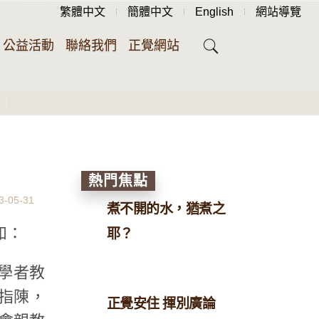
繁體中文
簡體中文
English
網站導覽
公益活動
聯絡我們
正覺網站
明
熱門焦點
3-05-31
煮不開的水，猶煮之
如：
耶？
學者教
指陳，
正覺安住 揮別廣論