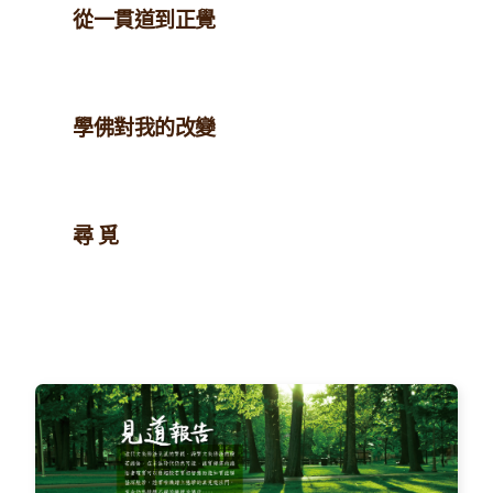
從一貫道到正覺
學佛對我的改變
尋 覓