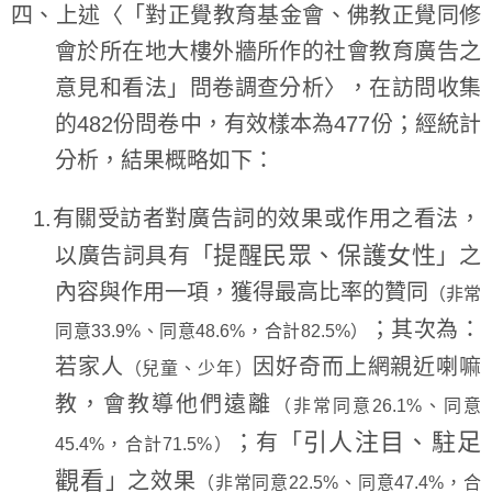
四、上述〈「對正覺教育基金會、佛教正覺同修
會於所在地大樓外牆所作的社會教育廣告之
意見和看法」問卷調查分析〉，在訪問收集
的482份問卷中，有效樣本為477份；經統計
分析，結果概略如下：
1.有關受訪者對廣告詞的效果或作用之看法，
提醒民眾、保護女性
以廣告詞具有「
」之
內容與作用一項，獲得最高比率的贊同
（非常
；其次為：
同意33.9%、同意48.6%，合計82.5%）
若家人
因好奇而上網親近喇嘛
（兒童、少年）
教，會教導他們遠離
（非常同意26.1%、同意
引人注目、駐足
；有「
45.4%，合計71.5%）
觀看
」之效果
（非常同意22.5%、同意47.4%，合