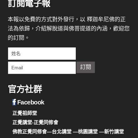
訂閱電子報
本報以免費的方式對外發行，以 釋迦牟尼佛的正
法為依歸，介紹解脫道與佛菩提道的內涵，歡迎您
的訂閱。
官方社群
Facebook
正覺祖師堂
正覺講堂-正覺同修會
佛教正覺同修會—台北講堂
—桃園講堂
—新竹講堂