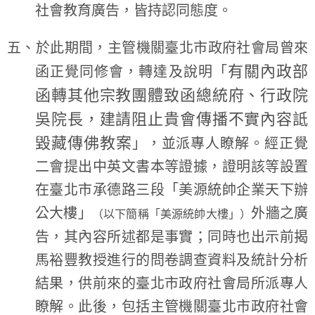
社會教育廣告，皆持認同態度。
五、於此期間，主管機關臺北市政府社會局曾來
有關內政部
函正覺同修會，轉達及說明「
函轉其他宗教團體致函總統府、行政院
吳院長，建請阻止貴會傳播不實內容詆
毀藏傳佛教案
」，並派專人瞭解。經正覺
二會提出中英文書本等證據，證明該等設置
在臺北市承德路三段「美源統帥企業天下辦
公大樓」
外牆之廣
（以下簡稱「美源統帥大樓」）
告，其內容所述都是事實；同時也出示前揭
馬裕豐教授進行的問卷調查資料及統計分析
結果，供前來的臺北市政府社會局所派專人
瞭解。此後，包括主管機關臺北市政府社會