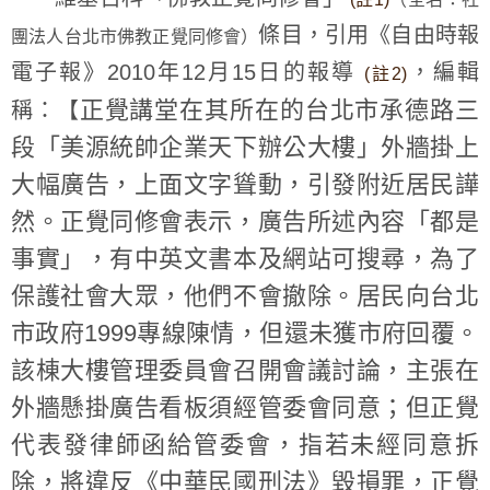
條目，引用《自由時報
團法人台北市佛教正覺同修會）
電子報》2010年12月15日的報導
，編輯
(註2)
正覺講堂在其所在的台北市承德路三
稱：【
段「美源統帥企業天下辦公大樓」外牆掛上
大幅廣告，上面文字聳動，引發附近居民譁
然。正覺同修會表示，廣告所述內容「都是
事實」，有中英文書本及網站可搜尋，為了
保護社會大眾，他們不會撤除。居民向台北
市政府1999專線陳情，但還未獲市府回覆。
該棟大樓管理委員會召開會議討論，主張在
外牆懸掛廣告看板須經管委會同意；但正覺
代表發律師函給管委會，指若未經同意拆
除，將違反《中華民國刑法》毀損罪，正覺