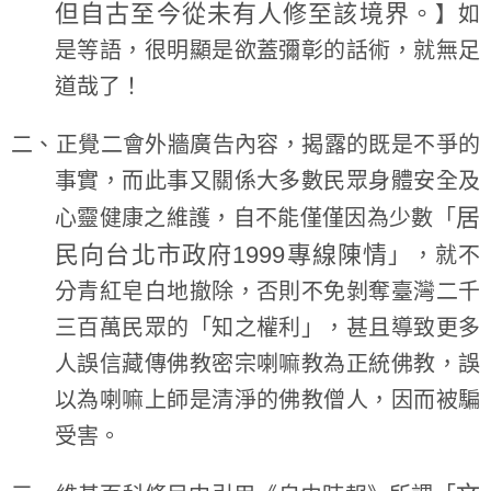
但自古至今從未有人修至該境界。
】如
是等語，很明顯是欲蓋彌彰的話術，就無足
道哉了！
二、正覺二會外牆廣告內容，揭露的既是不爭的
事實，而此事又關係大多數民眾身體安全及
居
心靈健康之維護，自不能僅僅因為少數「
民向台北市政府1999專線陳情
」，就不
分青紅皂白地撤除，否則不免剝奪臺灣二千
三百萬民眾的「知之權利」，甚且導致更多
人誤信藏傳佛教密宗喇嘛教為正統佛教，誤
以為喇嘛上師是清淨的佛教僧人，因而被騙
受害。