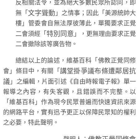
反相關法令，並為絕大多數民眾所認同，即
文字聳動
無「
」之情事；因此「美源統帥大
樓」管委會自無法厚彼薄此，單獨要求正覺
特別同意
二會須經「
」，更無理由要求正覺
二會撤除該等廣告物。
總結以上的論述，維基百科「佛教正覺同修
講堂掛爭議布條遭鄰居抗
會」條目中，有關「
議
」之編輯，片面引述《自由時報電子報》單一
報導之內容，有失客觀，且錯誤而不完整。以
「維基百科」作為現今民眾普遍而快速資訊來源
的網路平台，實有迅予更正以保障民眾知的權利
之必要，特此聲明。