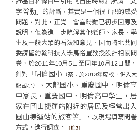
文
三、維基百科條目中引用《自由時報》所謂「
字聳動
」的評斷，其實是一個很主觀的感受
問題。對此，正覺二會當時雖已初步回應及
說明，但為進一步瞭解其他老師、家長、學
生及一般大眾的看法和意見，因而特地共同
委請聖約翰科技大學馬裕豐教授設計相關問
卷，於2011年10月5日至同年10月12日間，
明倫國小
針對「
（案：於2013年廢校，併入大
、大龍國小、重慶國中、明倫高
龍國小）
中家長，重慶國中、明倫高中學生，居
家在圓山捷運站附近的居民及經常出入
圓山捷運站的旅客等
」，以現場填寫問卷
方式，進行調查。
（註3）