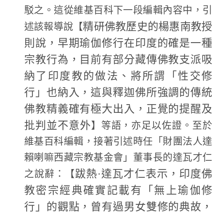
駁之。這從維基百科下一段編輯內容中，引
精研佛教歷史的楊惠南教授
述該報導說【
則說，早期瑜伽修行在印度的確是一種
宗教行為，目前有部分藏傳佛教支派吸
納了印度教的做法、將所謂「性交修
行」也納入，這與釋迦佛所強調的傳統
佛教精義確有極大出入，正覺的提醒及
批判並不意外
】等語，亦足以佐證。至於
維基百科編輯，接著引述時任「財團法人達
賴喇嘛西藏宗教基金會」董事長的達瓦才仁
跋熱·達瓦才仁表示，印度佛
之說辭：【
教密宗經典確實記載有「無上瑜伽修
行」的觀點，曾有過男女雙修的典故，