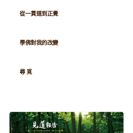
從一貫道到正覺
學佛對我的改變
尋 覓