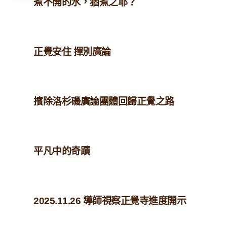
煮不開的水，猶煮之耶？
正覺安住 揮別廣論
擯除洛杉磯廣論團體回歸正覺之路
平凡中的奇蹟
2025.11.26 導師視察正覺寺進度開示