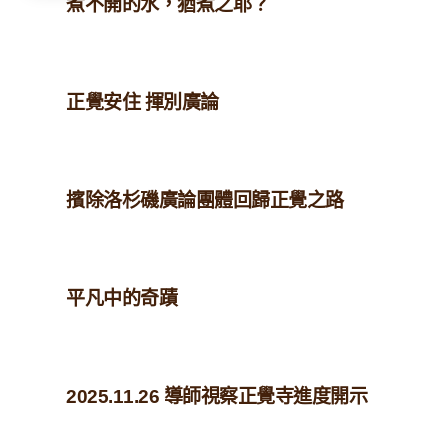
煮不開的水，猶煮之耶？
正覺安住 揮別廣論
擯除洛杉磯廣論團體回歸正覺之路
平凡中的奇蹟
2025.11.26 導師視察正覺寺進度開示