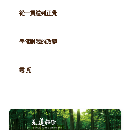
從一貫道到正覺
學佛對我的改變
尋 覓