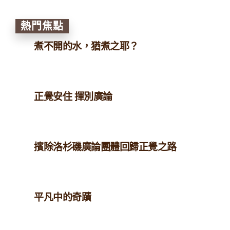
熱門焦點
煮不開的水，猶煮之耶？
正覺安住 揮別廣論
擯除洛杉磯廣論團體回歸正覺之路
平凡中的奇蹟