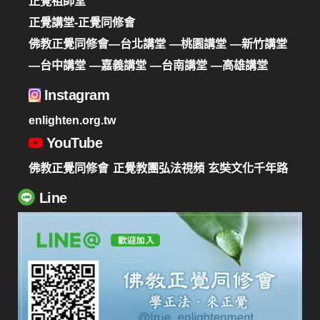
正覺祖師堂
正覺講堂-正覺同修會
佛教正覺同修會—台北講堂
—桃園講堂
—新竹講堂
—台中講堂
—嘉義講堂
—台南講堂
—高雄講堂
Instagram
enlighten.org.tw
YouTube
佛教正覺同修會
正覺教團弘法視頻
玄奘文化千年路
Line