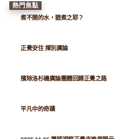
熱門焦點
煮不開的水，猶煮之耶？
正覺安住 揮別廣論
擯除洛杉磯廣論團體回歸正覺之路
平凡中的奇蹟