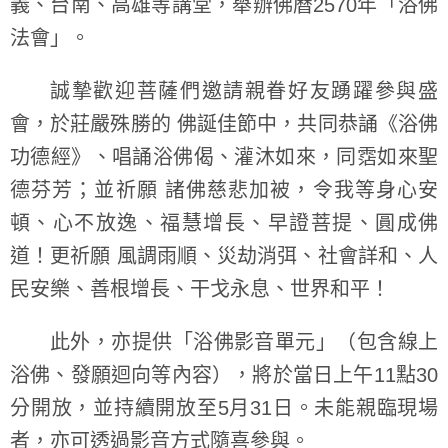
義、台南、高雄等講堂，舉辦佛曆2570年「浴佛
法會」。
誠摯歡迎菩薩們邀請親眷好友踴躍參與盛
會，於莊嚴殊勝的 佛誕佳節中，共同恭誦《浴佛
功德經》、唱誦浴佛偈、灌沐如來，同霑如來聖
德芬芳；並祈願 諸佛慈悲加被，令我等身心安
頓、心不放逸、福慧增長、早證菩提、圓成佛
道！更祈願 風調雨順、災劫消弭、社會詳和、人
民安樂、善根增長、干戈永息、世界和平！
此外，亦提供「浴佛影音單元」（包含線上
浴佛、發願迴向等內容），將於當日上午11點30
分開放，並持續開放至5月31日。未能親臨現場
者，亦可透過影音方式隨喜參與。