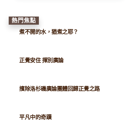
熱門焦點
煮不開的水，猶煮之耶？
正覺安住 揮別廣論
擯除洛杉磯廣論團體回歸正覺之路
平凡中的奇蹟