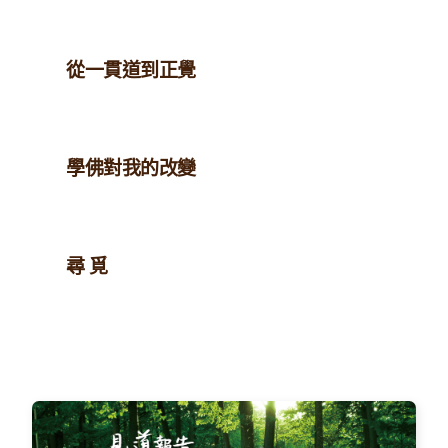
從一貫道到正覺
學佛對我的改變
尋 覓