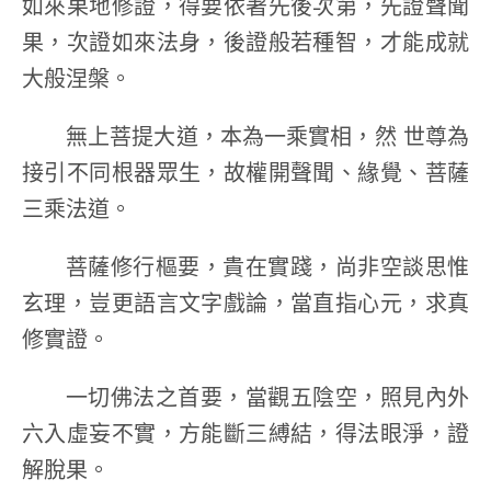
如來果地修證，得要依著先後次第，先證聲聞
果，次證如來法身，後證般若種智，才能成就
大般涅槃。
無上菩提大道，本為一乘實相，然 世尊為
接引不同根器眾生，故權開聲聞、緣覺、菩薩
三乘法道。
菩薩修行樞要，貴在實踐，尚非空談思惟
玄理，豈更語言文字戲論，當直指心元，求真
修實證。
一切佛法之首要，當觀五陰空，照見內外
六入虛妄不實，方能斷三縛結，得法眼淨，證
解脫果。