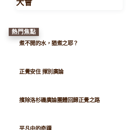
大會
熱門焦點
煮不開的水，猶煮之耶？
正覺安住 揮別廣論
擯除洛杉磯廣論團體回歸正覺之路
平凡中的奇蹟