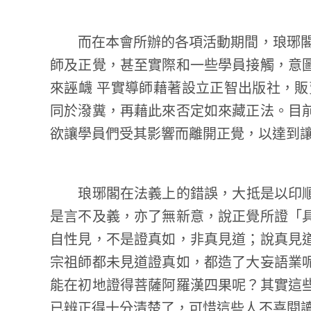
而在本會所辦的各項活動期間，琅琊閣仍
師及正覺，甚至實際和一些學員接觸，意
來誣衊 平實導師藉著設立正智出版社，販
同於潑糞，再藉此來否定如來藏正法。目
欲讓學員們受其影響而離開正覺，以達到
琅琊閣在法義上的錯誤，大抵是以印順
是言不及義，亦了無新意，說正覺所證「
自性見，不是證真如，非真見道；說真見
宗祖師都未見道證真如，都造了大妄語業
能在初地證得菩薩阿羅漢四果呢？其實這
已辨正得十分清楚了，可惜這些人不喜閱讀