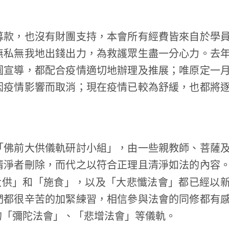
款，也沒有財團支持，本會所有經費皆來自於學
無私無我地出錢出力，為救護眾生盡一分心力。去
園宣導，都配合疫情適切地辦理及推展；唯原定一
因疫情影響而取消；現在疫情已較為舒緩，也都將
佛前大供儀軌研討小組」，由一些親教師、菩薩
清淨者刪除，而代之以符合正理且清淨如法的內容
大供」和「施食」，以及「大悲懺法會」都已經以
們都很辛苦的加緊練習，相信參與法會的同修都有
的「彌陀法會」、「悲增法會」等儀軌。