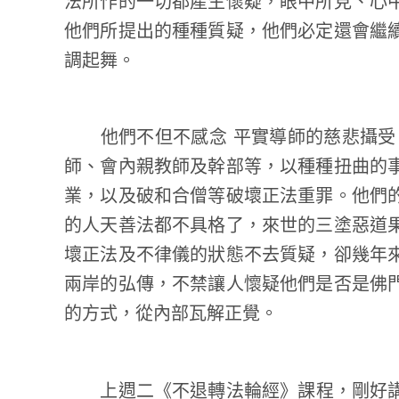
法所作的一切都產生懷疑，眼中所見、心
他們所提出的種種質疑，他們必定還會繼
調起舞。
他們不但不感念 平實導師的慈悲攝受，
師、會內親教師及幹部等，以種種扭曲的
業，以及破和合僧等破壞正法重罪。他們
的人天善法都不具格了，來世的三塗惡道
壞正法及不律儀的狀態不去質疑，卻幾年
兩岸的弘傳，不禁讓人懷疑他們是否是佛
的方式，從內部瓦解正覺。
上週二《不退轉法輪經》課程，剛好講