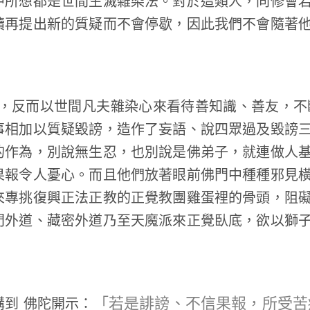
中所想都是世間生滅雜染法。對於這類人，同修會
續再提出新的質疑而不會停歇，因此我們不會隨著
反而以世間凡夫雜染心來看待善知識、善友，不
事相加以質疑毀謗，造作了妄語、說四眾過及毀謗
的作為，別說無生忍，也別說是佛弟子，就連做人
果報令人憂心。而且他們放著眼前佛門中種種邪見
來專挑復興正法正教的正覺教團雞蛋裡的骨頭，阻
門外道、藏密外道乃至天魔派來正覺臥底，欲以獅
「若是誹謗、不信果報，所受苦
到 佛陀開示：