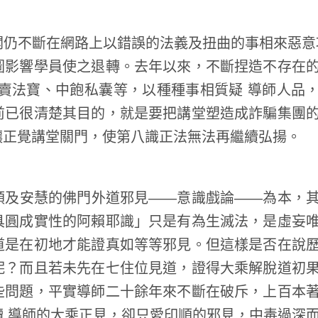
不斷在網路上以錯誤的法義及扭曲的事相來惡意
圖影響學員使之退轉。去年以來，不斷捏造不存在
賣法寶、中飽私囊等，以種種事相質疑 導師人品
前已很清楚其目的，就是要把講堂塑造成詐騙集團
讓正覺講堂關門，使第八識正法無法再繼續弘揚。
及安慧的佛門外道邪見——意識戲論——為本，
具圓成實性的阿賴耶識」只是有為生滅法，是虛妄
道是在初地才能證真如等等邪見。但這樣是否在說
呢？而且若未先在七住位見道，證得大乘解脫道初
些問題，平實導師二十餘年來不斷在破斥，上百本
 導師的大乘正見，卻只愛印順的邪見，中毒過深