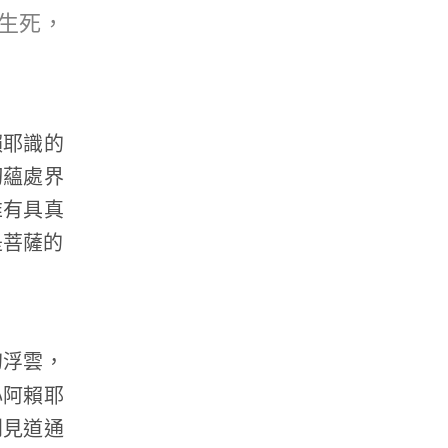
生死，
賴耶識的
切蘊處界
唯有具真
是菩薩的
幻浮雲，
心阿賴耶
到見道通