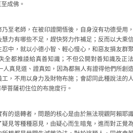
直至成佛。
乃至老師，在被印證開悟後，自身沒有功德受用
及慧力有哪些不足，趕快努力作補足；反而以大乘
生忍中，就以小德小智、輕心慢心，和惡友損友群
失全都推諉給真善知識；不但公開對善知識及正
一人真見道、證真如，因為都無人有證得他們所創
義工，不用以身力及財物布施；會認同此種說法的
修學菩薩初住位的布施度行。
有的退轉者，問題的核心是由於無法現觀阿賴耶
了疑見等種種惡見，由疑心而生暗鬼，進而對正覺