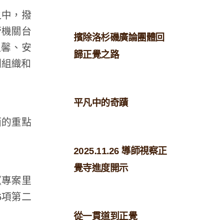
之中，撥
管機關台
擯除洛杉磯廣論團體回
溫馨、安
歸正覺之路
利組織和
平凡中的奇蹟
面的重點
2025.11.26 導師視察正
覺寺進度開示
《專案里
6項第二
從一貫道到正覺