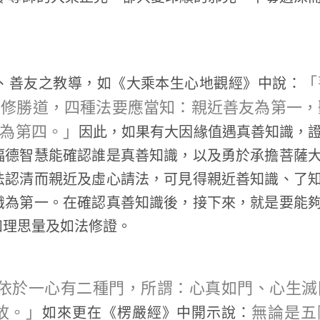
「
善友之教導，如《大乘本生心地觀經》中說：
薩修勝道，四種法要應當知：親近善友為第一，
為第四。」
因此，如果有大因緣值遇真善知識，
福德智慧能確認誰是真善知識，以及勇於承擔菩薩
法認清而親近及虛心請法，可見得親近善知識、了
識為第一。在確認真善知識後，接下來，就是要能
如理思量及如法修證。
依於一心有二種門，所謂：心真如門、心生滅
故。」
無論是五
如來更在《楞嚴經》中開示說：