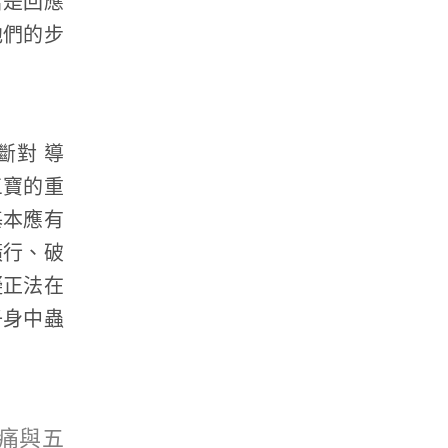
若是回應
他們的步
斷對 導
三寶的重
基本應有
橫行、破
礙正法在
子身中蟲
痛與五