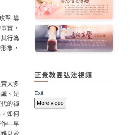
攻擊 導
的事實，
，其行為
的形象，
正覺教團弘法視頻
其實大多
Exit
唯識、是
More video
歷代的禪
果，如何
著作中早
而難以救