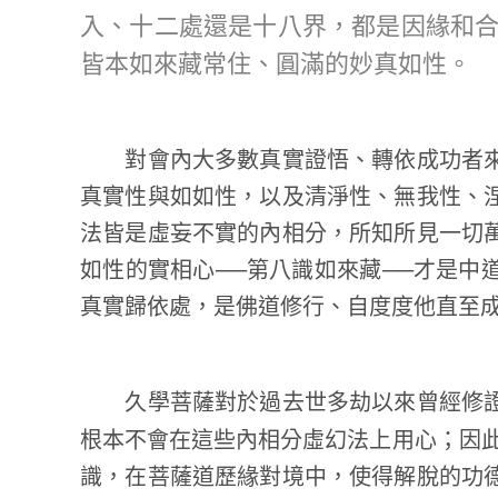
入、十二處還是十八界，都是因緣和
皆本如來藏常住、圓滿的妙真如性。
對會內大多數真實證悟、轉依成功者來
真實性與如如性，以及清淨性、無我性、
法皆是虛妄不實的內相分，所知所見一切
如性的實相心──第八識如來藏──才是中
真實歸依處，是佛道修行、自度度他直至
久學菩薩對於過去世多劫以來曾經修證
根本不會在這些內相分虛幻法上用心；因
識，在菩薩道歷緣對境中，使得解脫的功