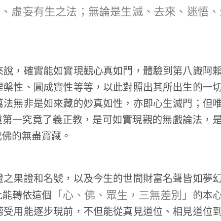
合、虛妄有生之法；無論是生滅、去來、迷悟、
說，確實能如實現觀心真如門，體驗到第八識阿
涅槃性、圓成實性等等，以此對照出其所出生的一
萬法無非是如來藏的妙真如性，亦即心生滅門；但
道第一究竟了義正教，是可如實現觀的無戲論法，
成佛的無盡寶藏。
之果證和名號，以及今生的世間財富名聲皆如夢
「心、佛、眾生，三無差別」
此能轉依這個
的本
德受用能逐步現前，不但能從真見道位、相見道位