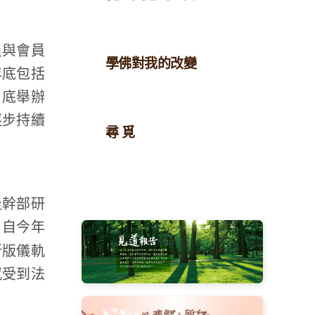
員與會員
學佛對我的改變
年底包括
月底舉辦
逐步持續
尋 覓
及幹部研
。自今年
新版儀軌
感受到法