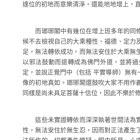
達位的初地而意樂清淨，還能地地增上，
而瑯琊閣中有幾位在增上班多年的同修
候不去檢視自己的大乘種性、福德、定力
足，無法轉依成功，而無法安住於大乘無
以邪法鼓動而退轉成為佛門外道，並將過
定，並說正覺門中（包括 平實導師）無有
像的初地真如。瑯琊閣還鼓吹大家不用作
同樣是尚未具足菩薩十信位，因此不樂於
這些未實證轉依而深深執著世間法為實
性，無法安住於無生忍，因而對正法產生