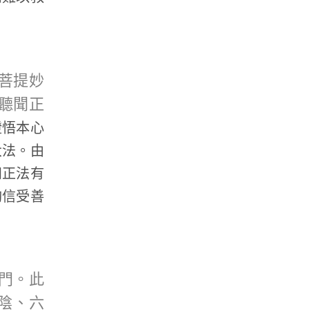
菩提妙
聽聞正
證悟本心
大法。由
知正法有
夠信受善
門。此
陰、六