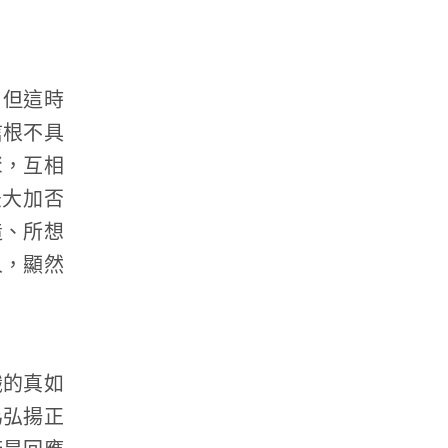
，但這時
信根不具
聚，互相
法大加否
造、所想
人，顯然
識的真如
為弘揚正