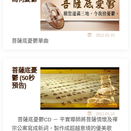
: 2011-01-10
菩薩底憂鬱單曲
菩薩底憂
鬱 (50秒
預告)
: 2011-01-10
菩薩底憂鬱CD － 平實導師將菩薩情懷及禪
宗公案寫成新詞，製作成超越意境的優美歌