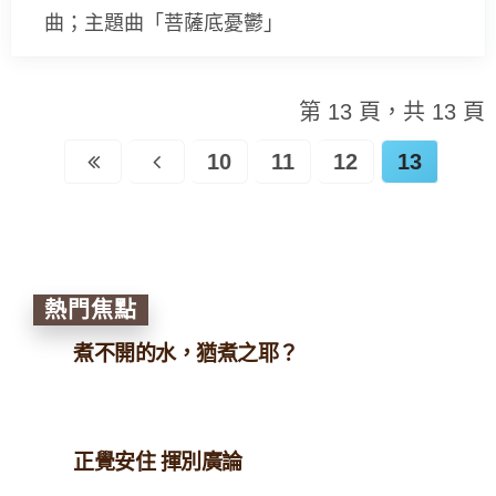
曲；主題曲「菩薩底憂鬱」
第 13 頁，共 13 頁
10
11
12
13
熱門焦點
煮不開的水，猶煮之耶？
正覺安住 揮別廣論