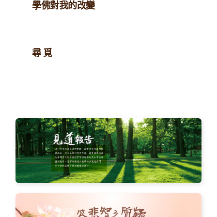
學佛對我的改變
尋 覓