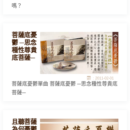
嗎？
菩薩底憂
鬱 ─思念
種性尊貴
底菩薩─
: 2011-02-01
菩薩底憂鬱單曲 菩薩底憂鬱 ─思念種性尊貴底
菩薩─
且聽菩薩
為何憂鬱