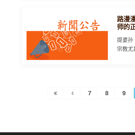
路漫
师的
提婆孙
宗教尤
7
8
9