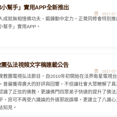
佛小幫手」實用APP全新推出
: 2017-07
人成就無相憶佛功夫、鍛鍊動中定力，正覺同修會特別推
小幫手」實用APP。
教團弘法視頻文字稿連載公告
: 2017-07
團電視弘法節目，自2010年初開始在法界衛星電視台
，普遍獲得廣大的好評與回響，不但讓社會大眾瞭解了真
認識了正信的佛教，更讓佛門四眾弟子快速的提升了佛法
平，庶可不再受六識論的外道邪說誤導，更建立了八識心
法知見。