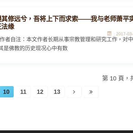
漫其修远兮，吾将上下而求索——我与老师萧平
正法缘
: 2017-03
 作者自注：本文作者长期从事宗教管理和研究工作，对
其是佛教的历史现况心中有数
第 10 頁，共
10
11
12
13