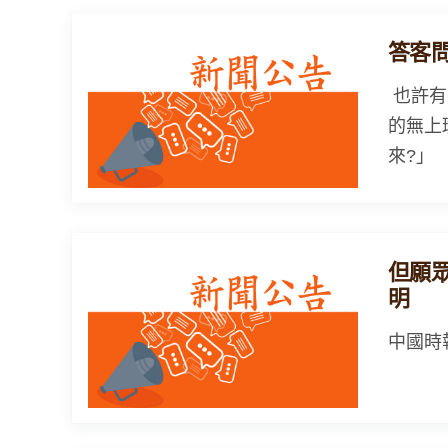
答客
也許有
的無上
來?」
但願
明
中國時報 