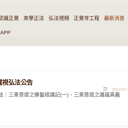
認識正覺
來學正法
弘法視頻
正覺寺工程
最新消息
APP
9電視弘法公告
: 2019-07
法：三乘菩提之勝鬘經講記(一)、三乘菩提之識蘊真義