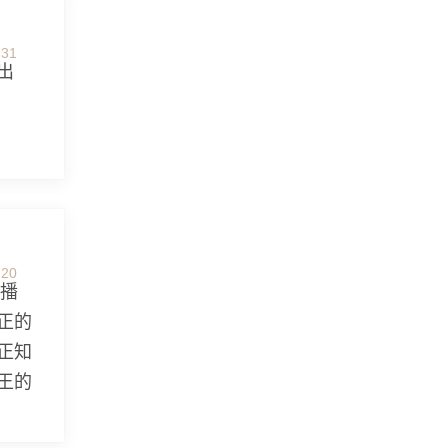
-31
出
-20
播
正的
正知
王的