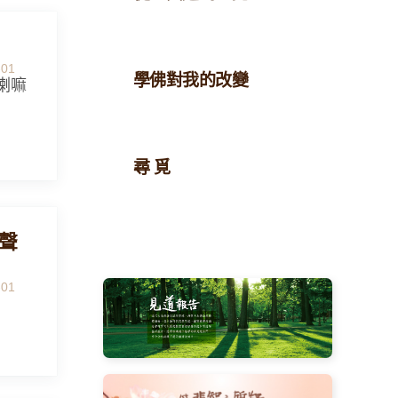
-01
學佛對我的改變
喇嘛
尋 覓
聲
-01