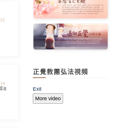
-21
正覺教團弘法視頻
-14
年8
Exit
More video