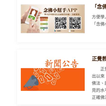
「念
方便學
「念佛
正覺
正覺教
出以來
佛法、
見的水
正確佛