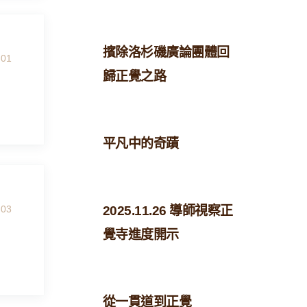
擯除洛杉磯廣論團體回
-01
歸正覺之路
平凡中的奇蹟
-03
2025.11.26 導師視察正
覺寺進度開示
從一貫道到正覺