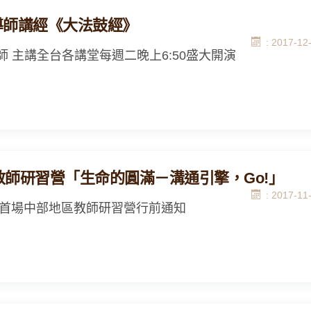
導師講經《大法鼓經》
: 2017-12
師 主講全台各講堂每週二晚上6:50盛大開演
8教師研習營「生命的圓滿－溝通引擎，Go!」
: 2017-11
8年首場中部地區教師研習營行前通知