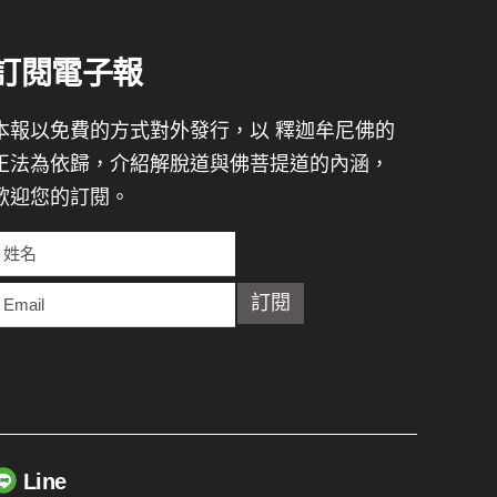
訂閱電子報
本報以免費的方式對外發行，以 釋迦牟尼佛的
正法為依歸，介紹解脫道與佛菩提道的內涵，
歡迎您的訂閱。
Line